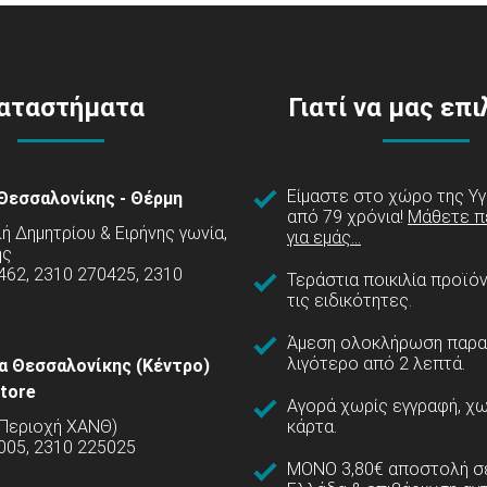
αταστήματα
Γιατί να μας επ
Είμαστε στο χώρο της Υγ
Θεσσαλονίκης - Θέρμη
από 79 χρόνια!
Μάθετε π
 Δημητρίου & Ειρήνης γωνία,
για εμάς...
ης
462, 2310 270425, 2310
Τεράστια ποικιλία προϊό
τις ειδικότητες.
Άμεση ολοκλήρωση παρα
λιγότερο από 2 λεπτά.
α Θεσσαλονίκης (Κέντρο)
tore
Αγορά χωρίς εγγραφή, χω
(Περιοχή ΧΑΝΘ)
κάρτα.
005, 2310 225025
ΜΟΝΟ 3,80€ αποστολή σε