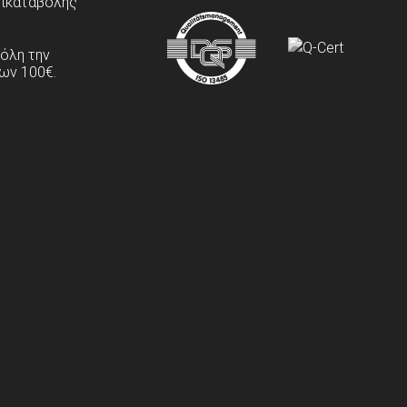
τικαταβολής
 όλη την
ων 100€.