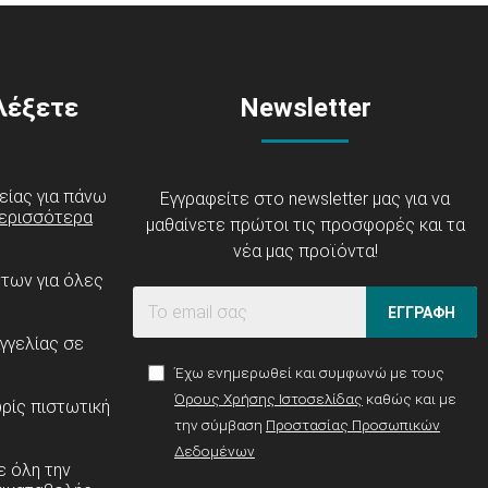
ιλέξετε
Newsletter
είας για πάνω
Εγγραφείτε στο newsletter μας για να
ερισσότερα
μαθαίνετε πρώτοι τις προσφορές και τα
νέα μας προϊόντα!
ντων για όλες
ΕΓΓΡΑΦΗ
γγελίας σε
Έχω ενημερωθεί και συμφωνώ με τους
Όρους Χρήσης Ιστοσελίδας
καθώς και με
ρίς πιστωτική
την σύμβαση
Προστασίας Προσωπικών
Δεδομένων
 όλη την