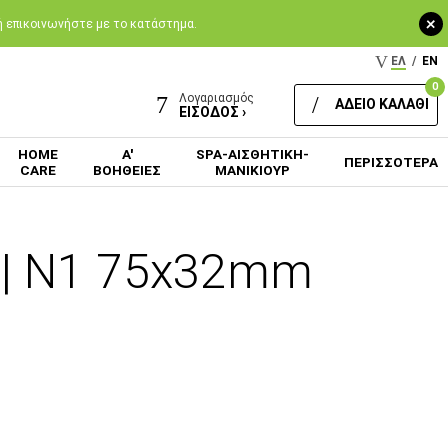
+
 ή επικοινωνήστε με το κατάστημα.
ΕΛ
/
EN
0
Λογαριασμός
ΑΔΕΙΟ ΚΑΛΑΘΙ
ΕΙΣΟΔΟΣ ›
HOME
Α'
SPA-ΑΙΣΘΗΤΙΚΗ-
ΠΕΡΙΣΣΟΤΕΡΑ
CARE
ΒΟΗΘΕΙΕΣ
ΜΑΝΙΚΙΟΥΡ
 | N1 75x32mm