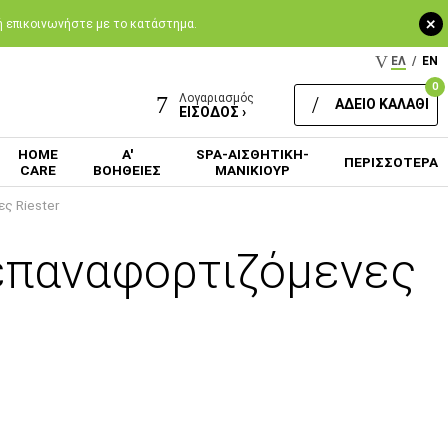
+
 ή επικοινωνήστε με το κατάστημα.
ΕΛ
/
EN
0
Λογαριασμός
ΑΔΕΙΟ ΚΑΛΑΘΙ
ΕΙΣΟΔΟΣ ›
HOME
Α'
SPA-ΑΙΣΘΗΤΙΚΗ-
ΠΕΡΙΣΣΟΤΕΡΑ
CARE
ΒΟΗΘΕΙΕΣ
ΜΑΝΙΚΙΟΥΡ
ς Riester
 επαναφορτιζόμενες