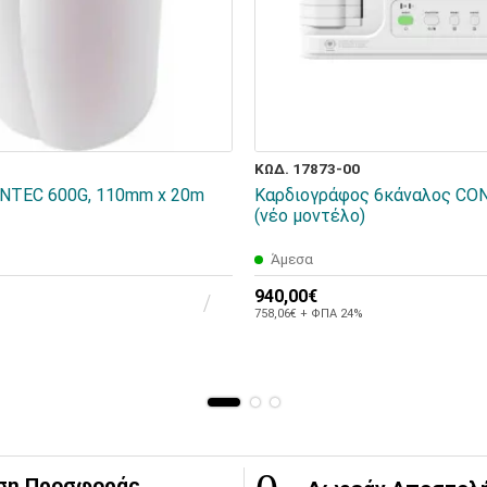
ΚΩΔ. 17873-00
ONTEC 600G, 110mm x 20m
Καρδιογράφος 6κάναλος CO
(νέο μοντέλο)
Άμεσα
940,00€
758,06€ + ΦΠΑ 24%
ση Προσφοράς