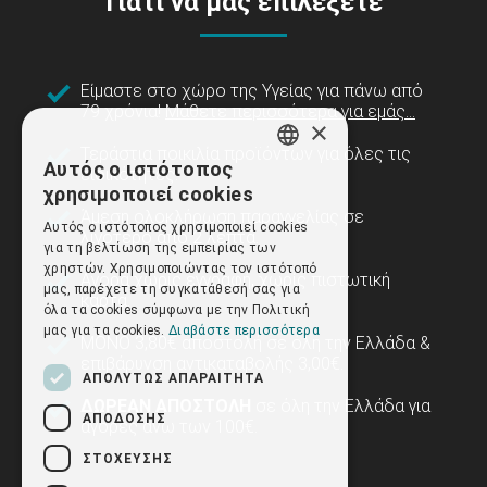
Γιατί να μας επιλέξετε
Είμαστε στο χώρο της Υγείας για πάνω από
79 χρόνια!
Μάθετε περισσότερα για εμάς...
×
Τεράστια ποικιλία προϊόντων για όλες τις
Αυτός ο ιστότοπος
ειδικότητες.
GREEK
χρησιμοποιεί cookies
ENGLISH
Άμεση ολοκλήρωση παραγγελίας σε
Αυτός ο ιστότοπος χρησιμοποιεί cookies
λιγότερο από 2 λεπτά.
για τη βελτίωση της εμπειρίας των
χρηστών. Χρησιμοποιώντας τον ιστότοπό
Αγορά χωρίς εγγραφή, χωρίς πιστωτική
μας, παρέχετε τη συγκατάθεσή σας για
κάρτα.
όλα τα cookies σύμφωνα με την Πολιτική
μας για τα cookies.
Διαβάστε περισσότερα
ΜΟΝΟ 3,80€ αποστολή σε όλη την Ελλάδα &
επιβάρυνση αντικαταβολής 3,00€.
ΑΠΟΛΎΤΩΣ ΑΠΑΡΑΊΤΗΤΑ
ΔΩΡΕΑΝ ΑΠΟΣΤΟΛΗ
σε όλη την Ελλάδα για
ΑΠΌΔΟΣΗΣ
αγορές άνω των 100€.
ΣΤΌΧΕΥΣΗΣ