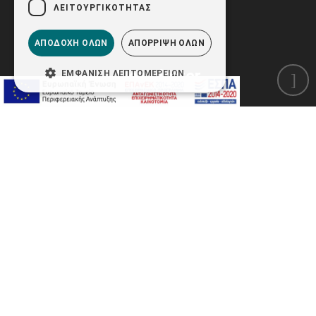
ΛΕΙΤΟΥΡΓΙΚΌΤΗΤΑΣ
ΑΠΟΔΟΧΉ ΌΛΩΝ
ΑΠΌΡΡΙΨΗ ΌΛΩΝ
Newsletter
ΕΜΦΆΝΙΣΗ ΛΕΠΤΟΜΕΡΕΙΏΝ
Εγγραφείτε στο newsletter μας για να μαθαίνετε
πρώτοι τις προσφορές και τα νέα μας προϊόντα!
ΕΓΓΡΑΦΗ
Έχω ενημερωθεί και συμφωνώ με τους
Όρους
Χρήσης Ιστοσελίδας
καθώς και με την σύμβαση
Προστασίας Προσωπικών Δεδομένων