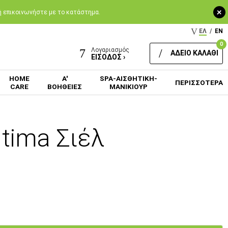
+
 ή επικοινωνήστε με το κατάστημα.
ΕΛ
/
EN
0
Λογαριασμός
ΑΔΕΙΟ ΚΑΛΑΘΙ
ΕΙΣΟΔΟΣ ›
HOME
Α'
SPA-ΑΙΣΘΗΤΙΚΗ-
ΠΕΡΙΣΣΟΤΕΡΑ
CARE
ΒΟΗΘΕΙΕΣ
ΜΑΝΙΚΙΟΥΡ
tima Σιέλ