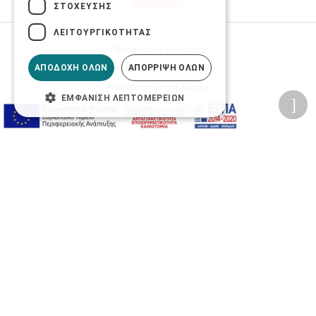
ΣΤΌΧΕΥΣΗΣ
ΛΕΙΤΟΥΡΓΙΚΌΤΗΤΑΣ
Προσωπικά δεδομένα
Όροι Χρήσης Ιστοσελίδας
ΑΠΟΔΟΧΉ ΌΛΩΝ
ΑΠΌΡΡΙΨΗ ΌΛΩΝ
Ασφάλεια συναλλαγών
ΕΜΦΆΝΙΣΗ ΛΕΠΤΟΜΕΡΕΙΏΝ
Πολιτική Ασφάλειας Πληροφοριών
2026 © Δίγκας Γ. Ιατρικά. All rights reserved.
Developed with care by
Totalweb
.
Προσβασιμότητα