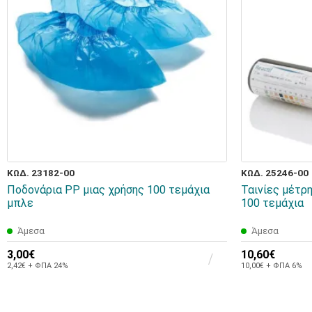
ΚΩΔ. 23182-00
ΚΩΔ. 25246-00
Ποδονάρια PP μιας χρήσης 100 τεμάχια
Ταινίες μέτρ
μπλε
100 τεμάχια
Άμεσα
Άμεσα
3,00€
10,60€
2,42€ + ΦΠΑ 24%
10,00€ + ΦΠΑ 6%