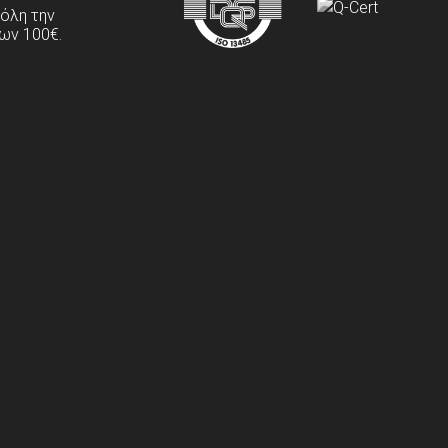
 όλη την
ων 100€.