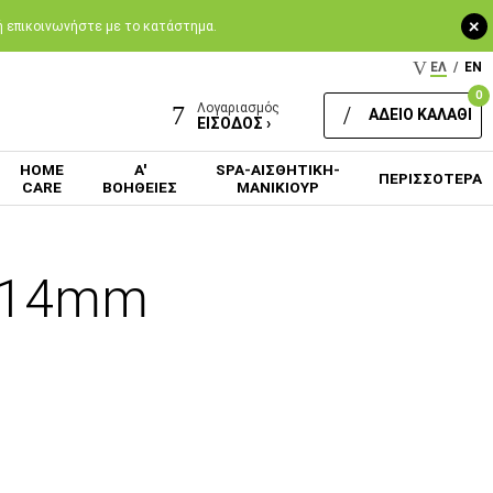
+
 ή επικοινωνήστε με το κατάστημα.
ΕΛ
/
EN
0
Λογαριασμός
ΑΔΕΙΟ ΚΑΛΑΘΙ
ΕΙΣΟΔΟΣ ›
HOME
Α'
SPA-ΑΙΣΘΗΤΙΚΗ-
ΠΕΡΙΣΣΟΤΕΡΑ
CARE
ΒΟΗΘΕΙΕΣ
ΜΑΝΙΚΙΟΥΡ
0 14mm