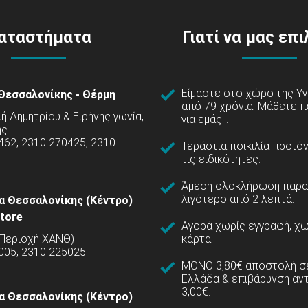
αταστήματα
Γιατί να μας επ
Είμαστε στο χώρο της Υγ
Θεσσαλονίκης - Θέρμη
από 79 χρόνια!
Μάθετε π
 Δημητρίου & Ειρήνης γωνία,
για εμάς...
ης
462, 2310 270425, 2310
Τεράστια ποικιλία προϊό
τις ειδικότητες.
Άμεση ολοκλήρωση παρα
λιγότερο από 2 λεπτά.
α Θεσσαλονίκης (Κέντρο)
tore
Αγορά χωρίς εγγραφή, χω
(Περιοχή ΧΑΝΘ)
κάρτα.
005, 2310 225025
ΜΟΝΟ 3,80€ αποστολή σε
Ελλάδα & επιβάρυνση αν
3,00€.
α Θεσσαλονίκης (Κέντρο)