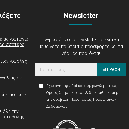
ιλέξετε
Newsletter
είας για πάνω
Εγγραφείτε στο newsletter μας για να
ερισσότερα
μαθαίνετε πρώτοι τις προσφορές και τα
νέα μας προϊόντα!
ντων για όλες
ΕΓΓΡΑΦΗ
γγελίας σε
Έχω ενημερωθεί και συμφωνώ με τους
Όρους Χρήσης Ιστοσελίδας
καθώς και με
ρίς πιστωτική
την σύμβαση
Προστασίας Προσωπικών
Δεδομένων
 όλη την
τικαταβολής