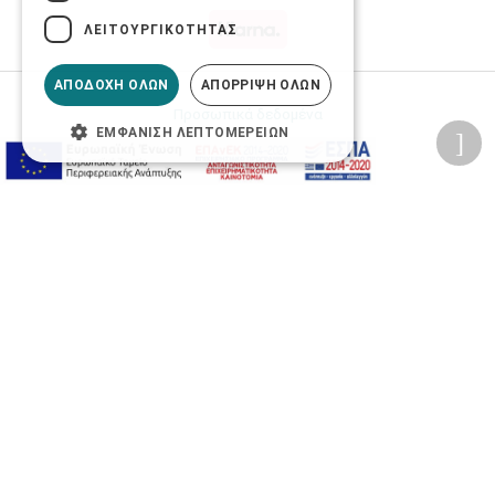
ΛΕΙΤΟΥΡΓΙΚΌΤΗΤΑΣ
ΑΠΟΔΟΧΉ ΌΛΩΝ
ΑΠΌΡΡΙΨΗ ΌΛΩΝ
Προσωπικά δεδομένα
ΕΜΦΆΝΙΣΗ ΛΕΠΤΟΜΕΡΕΙΏΝ
Όροι Χρήσης Ιστοσελίδας
Ασφάλεια συναλλαγών
Πολιτική Ασφάλειας Πληροφοριών
2026 © Δίγκας Γ. Ιατρικά. All rights reserved.
Developed with care by
Totalweb
.