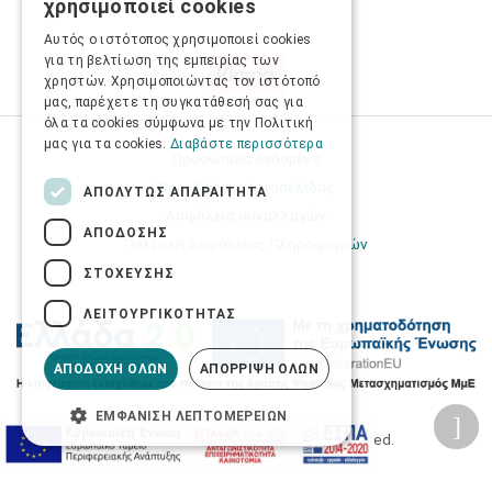
χρησιμοποιεί cookies
ENGLISH
Αυτός ο ιστότοπος χρησιμοποιεί cookies
για τη βελτίωση της εμπειρίας των
χρηστών. Χρησιμοποιώντας τον ιστότοπό
μας, παρέχετε τη συγκατάθεσή σας για
όλα τα cookies σύμφωνα με την Πολιτική
μας για τα cookies.
Διαβάστε περισσότερα
Προσωπικά δεδομένα
Όροι Χρήσης Ιστοσελίδας
ΑΠΟΛΎΤΩΣ ΑΠΑΡΑΊΤΗΤΑ
Ασφάλεια συναλλαγών
ΑΠΌΔΟΣΗΣ
Πολιτική Ασφάλειας Πληροφοριών
ΣΤΌΧΕΥΣΗΣ
ΛΕΙΤΟΥΡΓΙΚΌΤΗΤΑΣ
ΑΠΟΔΟΧΉ ΌΛΩΝ
ΑΠΌΡΡΙΨΗ ΌΛΩΝ
ΕΜΦΆΝΙΣΗ ΛΕΠΤΟΜΕΡΕΙΏΝ
2026 © Δίγκας Γ. Ιατρικά. All rights reserved.
Developed with care by
Totalweb
.