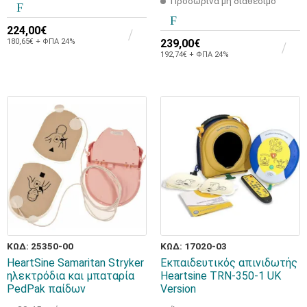
Προσωρινά μη διαθέσιμο
224,00€
180,65€ + ΦΠΑ 24%
239,00€
192,74€ + ΦΠΑ 24%
ΚΩΔ: 25350-00
ΚΩΔ: 17020-03
HeartSine Samaritan Stryker
Εκπαιδευτικός απινιδωτής
ηλεκτρόδια και μπαταρία
Heartsine TRN-350-1 UK
PedPak παίδων
Version