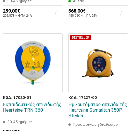
30-45 ημέρες
Άμεσα
259,00€
568,00€
208,87€ + ΦΠΑ 24%
458,06€ + ΦΠΑ 24%
BESTSELLER
ΚΩΔ: 17020-01
ΚΩΔ: 17227-00
Εκπαιδευτικός απινιδωτής
Ημι-αυτόματος απινιδωτής
Heartsine TRN-360
Heartsine Samaritan 350P
Stryker
30-45 ημέρες
Προσωρινά μη διαθέσιμο