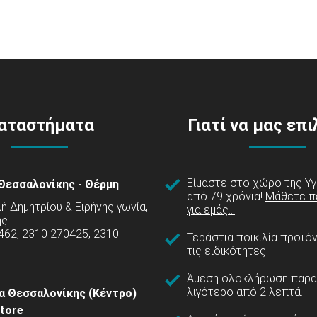
αταστήματα
Γιατί να μας επ
Είμαστε στο χώρο της Υγ
Θεσσαλονίκης - Θέρμη
από 79 χρόνια!
Μάθετε π
 Δημητρίου & Ειρήνης γωνία,
για εμάς...
ης
462, 2310 270425, 2310
Τεράστια ποικιλία προϊό
τις ειδικότητες.
Άμεση ολοκλήρωση παρα
λιγότερο από 2 λεπτά.
α Θεσσαλονίκης (Κέντρο)
tore