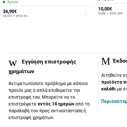
Άμεσα
10,00€
36,90€
8,06€ + ΦΠΑ 24%
34,81€ + ΦΠΑ 6%
Έκδο
Εγγύηση επιστροφής
χρημάτων
Αιτηθείτε ε
προϊόντα π
Αντιμετωπίσατε πρόβλημα με κάποιο
καλάθι
με έ
προϊόν μας ή απλά επιθυμείτε την
επιστροφή του; Μπορείτε να το
Περισσότερ
επιστρέψετε
εντός 14 ημερών
από τη
παραλαβή του προς αντικατάσταση ή
επιστροφή χρημάτων.