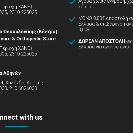
Αγορά χωρίς εγγραφή, χω
(Περιοχή ΧΑΝΘ)
κάρτα.
005, 2310 225025
ΜΟΝΟ 3,80€ αποστολή σε
Ελλάδα & επιβάρυνση αν
3,00€.
α Θεσσαλονίκης (Κέντρο)
care & Orthopedic Store
ΔΩΡΕΑΝ ΑΠΟΣΤΟΛΗ
σε
Ελλάδα για αγορές άνω τ
(Περιοχή ΧΑΝΘ)
5005, 2310 225025
α Αθηνών
54, Χαλάνδρι Αττικής
000, 210 6826000
nnect with us