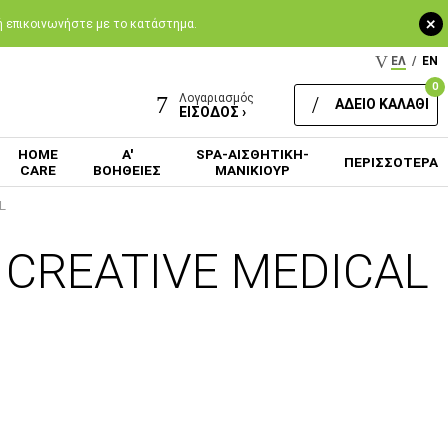
+
 ή επικοινωνήστε με το κατάστημα.
ΕΛ
/
EN
0
Λογαριασμός
ΑΔΕΙΟ ΚΑΛΑΘΙ
ΕΙΣΟΔΟΣ ›
HOME
Α'
SPA-ΑΙΣΘΗΤΙΚΗ-
ΠΕΡΙΣΣΟΤΕΡΑ
CARE
ΒΟΗΘΕΙΕΣ
ΜΑΝΙΚΙΟΥΡ
L
S CREATIVE MEDICAL