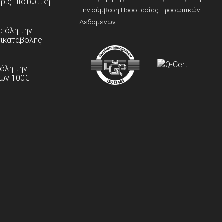
ρίς πιστωτική
την σύμβαση
Προστασίας Προσωπικών
Δεδομένων
 όλη την
τικαταβολής
 όλη την
ων 100€.