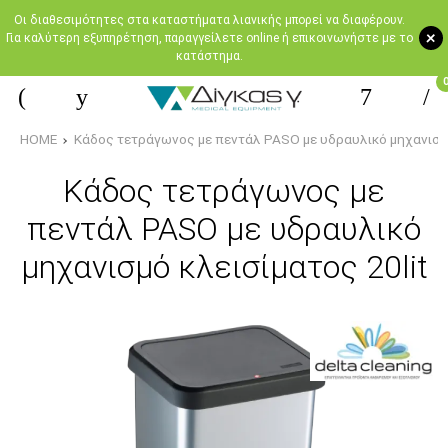
Oι διαθεσιμότητες στα καταστήματα λιανικής μπορεί να διαφέρουν.
+
Για καλύτερη εξυπηρέτηση, παραγγείλετε online ή επικοινωνήστε με το
κατάστημα.
HOME
Κάδος τετράγωνος με πεντάλ PASO με υδραυλικό μηχανισμό
Κάδος τετράγωνος με
πεντάλ PASO με υδραυλικό
μηχανισμό κλεισίματος 20lit