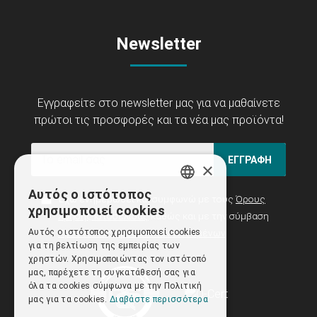
Newsletter
Εγγραφείτε στο newsletter μας για να μαθαίνετε
πρώτοι τις προσφορές και τα νέα μας προϊόντα!
ΕΓΓΡΑΦΗ
×
Αυτός ο ιστότοπος
Έχω ενημερωθεί και συμφωνώ με τους
Όρους
GREEK
χρησιμοποιεί cookies
Χρήσης Ιστοσελίδας
καθώς και με την σύμβαση
ENGLISH
Αυτός ο ιστότοπος χρησιμοποιεί cookies
Προστασίας Προσωπικών Δεδομένων
για τη βελτίωση της εμπειρίας των
χρηστών. Χρησιμοποιώντας τον ιστότοπό
μας, παρέχετε τη συγκατάθεσή σας για
όλα τα cookies σύμφωνα με την Πολιτική
μας για τα cookies.
Διαβάστε περισσότερα