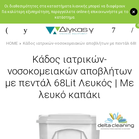
Oι διαθεσιμότητες στα καταστήματα λιανικής μπορεί να διαφέρουν.
+
Για καλύτερη εξυπηρέτηση, παραγγείλετε online ή επικοινωνήστε με το
κατάστημα.
HOME
Κάδος ιατρικών-νοσοκομειακών αποβλήτων με πεντάλ 68Lit
Κάδος ιατρικών-
νοσοκομειακών αποβλήτων
με πεντάλ 68Lit Λευκός | Με
λευκό καπάκι