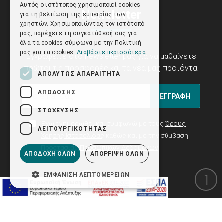
Αυτός ο ιστότοπος χρησιμοποιεί cookies
Newsletter
για τη βελτίωση της εμπειρίας των
χρηστών. Χρησιμοποιώντας τον ιστότοπό
μας, παρέχετε τη συγκατάθεσή σας για
όλα τα cookies σύμφωνα με την Πολιτική
μας για τα cookies.
Διαβάστε περισσότερα
Εγγραφείτε στο newsletter μας για να μαθαίνετε
πρώτοι τις προσφορές και τα νέα μας προϊόντα!
ΑΠΟΛΎΤΩΣ ΑΠΑΡΑΊΤΗΤΑ
ΑΠΌΔΟΣΗΣ
ΕΓΓΡΑΦΗ
ΣΤΌΧΕΥΣΗΣ
Έχω ενημερωθεί και συμφωνώ με τους
Όρους
ΛΕΙΤΟΥΡΓΙΚΌΤΗΤΑΣ
Χρήσης Ιστοσελίδας
καθώς και με την σύμβαση
Προστασίας Προσωπικών Δεδομένων
ΑΠΟΔΟΧΉ ΌΛΩΝ
ΑΠΌΡΡΙΨΗ ΌΛΩΝ
ΕΜΦΆΝΙΣΗ ΛΕΠΤΟΜΕΡΕΙΏΝ