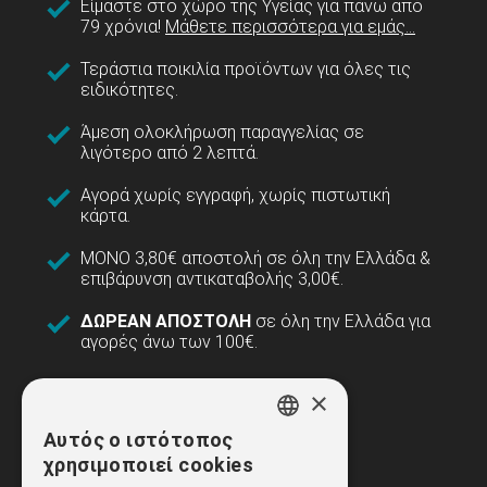
Είμαστε στο χώρο της Υγείας για πάνω από
79 χρόνια!
Μάθετε περισσότερα για εμάς...
Τεράστια ποικιλία προϊόντων για όλες τις
ειδικότητες.
Άμεση ολοκλήρωση παραγγελίας σε
λιγότερο από 2 λεπτά.
Αγορά χωρίς εγγραφή, χωρίς πιστωτική
κάρτα.
ΜΟΝΟ 3,80€ αποστολή σε όλη την Ελλάδα &
επιβάρυνση αντικαταβολής 3,00€.
ΔΩΡΕΑΝ ΑΠΟΣΤΟΛΗ
σε όλη την Ελλάδα για
αγορές άνω των 100€.
×
Αυτός ο ιστότοπος
GREEK
χρησιμοποιεί cookies
ENGLISH