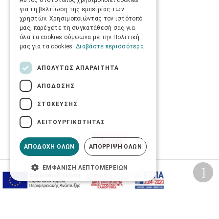
Αυτός ο ιστότοπος χρησιμοποιεί cookies
για τη βελτίωση της εμπειρίας των
χρηστών. Χρησιμοποιώντας τον ιστότοπό
μας, παρέχετε τη συγκατάθεσή σας για
όλα τα cookies σύμφωνα με την Πολιτική
μας για τα cookies.
Διαβάστε περισσότερα
ΑΠΟΛΎΤΩΣ ΑΠΑΡΑΊΤΗΤΑ
ΑΠΌΔΟΣΗΣ
ΣΤΌΧΕΥΣΗΣ
ΛΕΙΤΟΥΡΓΙΚΌΤΗΤΑΣ
ΑΠΟΔΟΧΉ ΌΛΩΝ
ΑΠΌΡΡΙΨΗ ΌΛΩΝ
ΕΜΦΆΝΙΣΗ ΛΕΠΤΟΜΕΡΕΙΏΝ
Προσωπικά δεδομένα
Όροι Χρήσης Ιστοσελίδας
Ασφάλεια συναλλαγών
Πολιτική Ασφάλειας Πληροφοριών