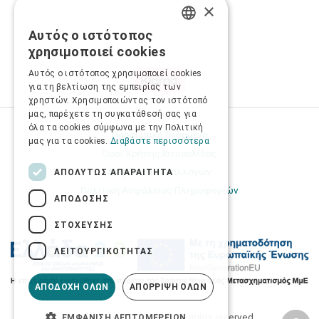
×
Αυτός ο ιστότοπος
GREEK
χρησιμοποιεί cookies
ENGLISH
Αυτός ο ιστότοπος χρησιμοποιεί cookies
για τη βελτίωση της εμπειρίας των
χρηστών. Χρησιμοποιώντας τον ιστότοπό
μας, παρέχετε τη συγκατάθεσή σας για
όλα τα cookies σύμφωνα με την Πολιτική
Προσωπικά δεδομένα
μας για τα cookies.
Διαβάστε περισσότερα
Όροι Χρήσης Ιστοσελίδας
Ασφάλεια συναλλαγών
ΑΠΟΛΎΤΩΣ ΑΠΑΡΑΊΤΗΤΑ
Πολιτική Ασφάλειας Πληροφοριών
ΑΠΌΔΟΣΗΣ
ΣΤΌΧΕΥΣΗΣ
ΛΕΙΤΟΥΡΓΙΚΌΤΗΤΑΣ
ΑΠΟΔΟΧΉ ΌΛΩΝ
ΑΠΌΡΡΙΨΗ ΌΛΩΝ
2026 © Δίγκας Γ. Ιατρικά. All rights reserved.
ΕΜΦΆΝΙΣΗ ΛΕΠΤΟΜΕΡΕΙΏΝ