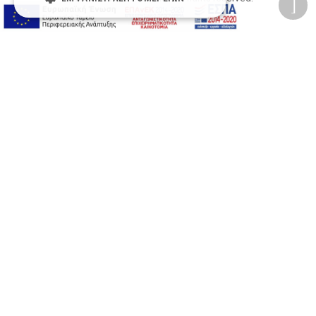
Developed with care by
Totalweb
.
Προσβασιμότητα
Αλλαγή Μεγέθους
A-
A+
A
Αλλαγή Γραμματοσειράς
Αλλαγή Χρώματος