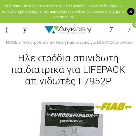
Oι διαθεσιμότητες στα καταστήματα λιανικής μπορεί να διαφέρουν.
+
Για καλύτερη εξυπηρέτηση, παραγγείλετε online ή επικοινωνήστε με το
κατάστημα.
HOME
Ηλεκτρόδια απινιδωτή παιδιατρικά για LIFEPACK απινιδωτ
Ηλεκτρόδια απινιδωτή
παιδιατρικά για LIFEPACK
απινιδωτές F7952P