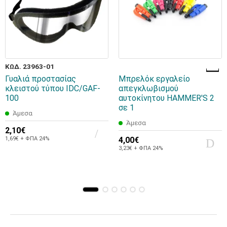
ΚΩΔ. 23963-01
Γυαλιά προστασίας
Μπρελόκ εργαλείο
κλειστού τύπου IDC/GAF-
απεγκλωβισμού
100
αυτοκίνητου HAMMER'S 2
σε 1
Άμεσα
Άμεσα
2,10€
1,69€ + ΦΠΑ 24%
4,00€
3,23€ + ΦΠΑ 24%