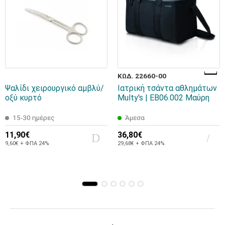
ΚΩΔ. 22660-00
Ψαλίδι χειρουργικό αμβλύ/
Ιατρική τσάντα αθλημάτων
οξύ κυρτό
Multy's | ΕΒ06.002 Μαύρη
15-30 ημέρες
Άμεσα
11,90€
36,80€
9,60€ + ΦΠΑ 24%
29,68€ + ΦΠΑ 24%