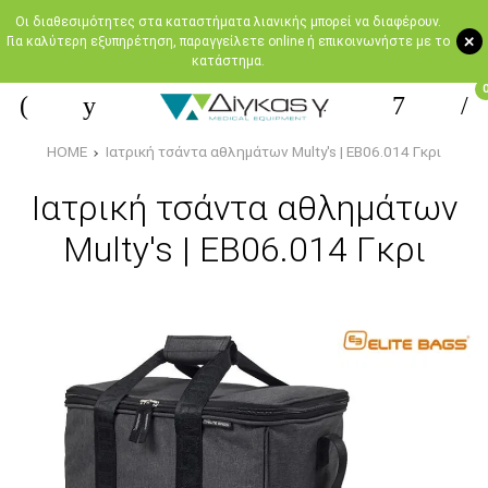
Oι διαθεσιμότητες στα καταστήματα λιανικής μπορεί να διαφέρουν.
+
Για καλύτερη εξυπηρέτηση, παραγγείλετε online ή επικοινωνήστε με το
κατάστημα.
HOME
Ιατρική τσάντα αθλημάτων Multy's | EB06.014 Γκρι
Ιατρική τσάντα αθλημάτων
Multy's | EB06.014 Γκρι