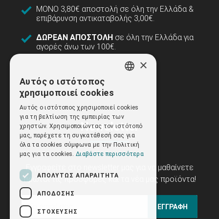
ΜΟΝΟ 3,80€ αποστολή σε όλη την Ελλάδα &
επιβάρυνση αντικαταβολής 3,00€.
ΔΩΡΕΑΝ ΑΠΟΣΤΟΛΗ
σε όλη την Ελλάδα για
αγορές άνω των 100€.
×
Αυτός ο ιστότοπος
GREEK
χρησιμοποιεί cookies
ENGLISH
Αυτός ο ιστότοπος χρησιμοποιεί cookies
για τη βελτίωση της εμπειρίας των
Newsletter
χρηστών. Χρησιμοποιώντας τον ιστότοπό
μας, παρέχετε τη συγκατάθεσή σας για
όλα τα cookies σύμφωνα με την Πολιτική
μας για τα cookies.
Διαβάστε περισσότερα
Εγγραφείτε στο newsletter μας για να μαθαίνετε
ΑΠΟΛΎΤΩΣ ΑΠΑΡΑΊΤΗΤΑ
πρώτοι τις προσφορές και τα νέα μας προϊόντα!
ΑΠΌΔΟΣΗΣ
ΕΓΓΡΑΦΗ
ΣΤΌΧΕΥΣΗΣ