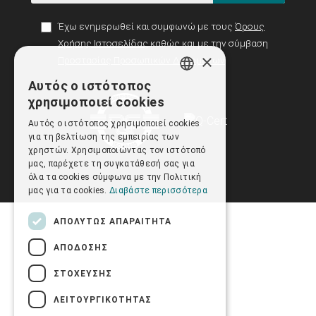
Έχω ενημερωθεί και συμφωνώ με τους
Όρους
Χρήσης Ιστοσελίδας
καθώς και με την σύμβαση
×
Προστασίας Προσωπικών Δεδομένων
Αυτός ο ιστότοπος
GREEK
χρησιμοποιεί cookies
ENGLISH
Αυτός ο ιστότοπος χρησιμοποιεί cookies
για τη βελτίωση της εμπειρίας των
χρηστών. Χρησιμοποιώντας τον ιστότοπό
μας, παρέχετε τη συγκατάθεσή σας για
όλα τα cookies σύμφωνα με την Πολιτική
μας για τα cookies.
Διαβάστε περισσότερα
ΑΠΟΛΎΤΩΣ ΑΠΑΡΑΊΤΗΤΑ
ΑΠΌΔΟΣΗΣ
ΣΤΌΧΕΥΣΗΣ
ΛΕΙΤΟΥΡΓΙΚΌΤΗΤΑΣ