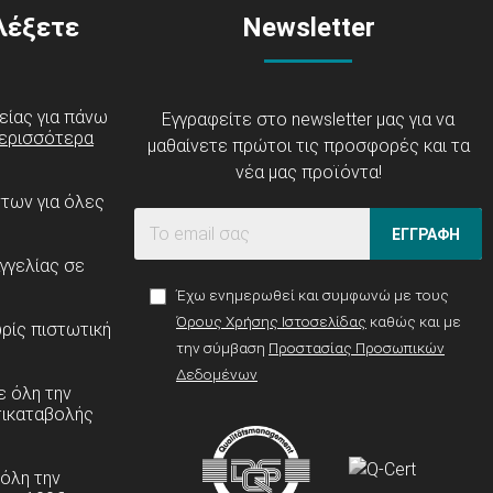
ιλέξετε
Newsletter
είας για πάνω
Εγγραφείτε στο newsletter μας για να
ερισσότερα
μαθαίνετε πρώτοι τις προσφορές και τα
νέα μας προϊόντα!
ντων για όλες
ΕΓΓΡΑΦΗ
γγελίας σε
Έχω ενημερωθεί και συμφωνώ με τους
Όρους Χρήσης Ιστοσελίδας
καθώς και με
ρίς πιστωτική
την σύμβαση
Προστασίας Προσωπικών
Δεδομένων
 όλη την
τικαταβολής
 όλη την