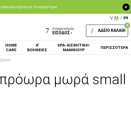
+
 ή επικοινωνήστε με το κατάστημα.
ΕΛ
/
EN
0
Λογαριασμός
ΑΔΕΙΟ ΚΑΛΑΘΙ
ΕΙΣΟΔΟΣ ›
HOME
Α'
SPA-ΑΙΣΘΗΤΙΚΗ-
ΠΕΡΙΣΣΟΤΕΡΑ
CARE
ΒΟΗΘΕΙΕΣ
ΜΑΝΙΚΙΟΥΡ
9-25cm
α πρόωρα μωρά small