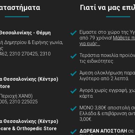
αταστήματα
Γιατί να μας επ
Είμαστε στο χώρο της Υγ
Θεσσαλονίκης - Θέρμη
από 79 χρόνια!
Μάθετε π
 Δημητρίου & Ειρήνης γωνία,
για εμάς...
ης
462, 2310 270425, 2310
Τεράστια ποικιλία προϊό
τις ειδικότητες.
Άμεση ολοκλήρωση παρα
λιγότερο από 2 λεπτά.
α Θεσσαλονίκης (Κέντρο)
tore
Αγορά χωρίς εγγραφή, χω
(Περιοχή ΧΑΝΘ)
κάρτα.
005, 2310 225025
ΜΟΝΟ 3,80€ αποστολή σε
Ελλάδα & επιβάρυνση αν
3,00€.
α Θεσσαλονίκης (Κέντρο)
care & Orthopedic Store
ΔΩΡΕΑΝ ΑΠΟΣΤΟΛΗ
σε