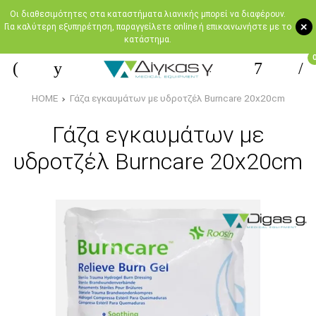
Oι διαθεσιμότητες στα καταστήματα λιανικής μπορεί να διαφέρουν.
+
Για καλύτερη εξυπηρέτηση, παραγγείλετε online ή επικοινωνήστε με το
κατάστημα.
HOME
Γάζα εγκαυμάτων με υδροτζέλ Burncare 20x20cm
Γάζα εγκαυμάτων με
υδροτζέλ Burncare 20x20cm