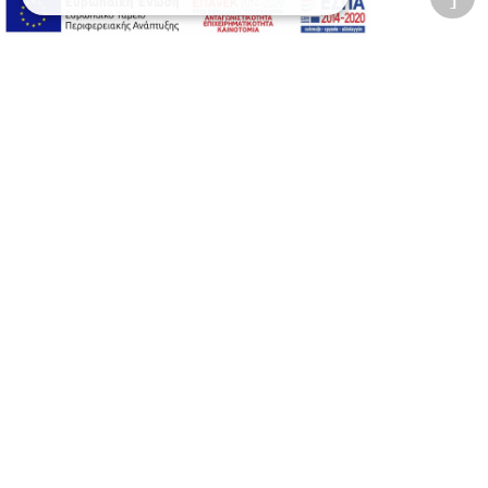
Προσωπικά δεδομένα
Όροι Χρήσης Ιστοσελίδας
Ασφάλεια συναλλαγών
Πολιτική Ασφάλειας Πληροφοριών
2026 © Δίγκας Γ. Ιατρικά. All rights reserved.
Developed with care by
Totalweb
.
Προσβασιμότητα
Αλλαγή Μεγέθους