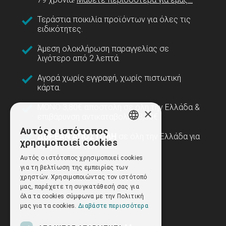
Τεράστια ποικιλία προϊόντων για όλες τις
ειδικότητες.
Άμεση ολοκλήρωση παραγγελίας σε
λιγότερο από 2 λεπτά.
Αγορά χωρίς εγγραφή, χωρίς πιστωτική
κάρτα.
ΜΟΝΟ 3,80€ αποστολή σε όλη την Ελλάδα &
×
επιβάρυνση αντικαταβολής 3,00€.
Αυτός ο ιστότοπος
GREEK
ΔΩΡΕΑΝ ΑΠΟΣΤΟΛΗ
σε όλη την Ελλάδα για
χρησιμοποιεί cookies
αγορές άνω των 100€.
ENGLISH
Αυτός ο ιστότοπος χρησιμοποιεί cookies
για τη βελτίωση της εμπειρίας των
χρηστών. Χρησιμοποιώντας τον ιστότοπό
μας, παρέχετε τη συγκατάθεσή σας για
όλα τα cookies σύμφωνα με την Πολιτική
μας για τα cookies.
Διαβάστε περισσότερα