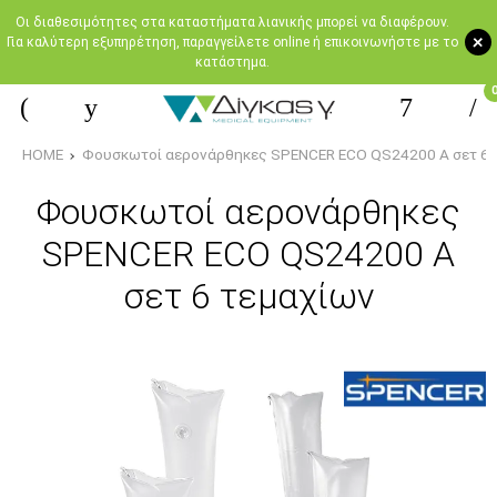
Oι διαθεσιμότητες στα καταστήματα λιανικής μπορεί να διαφέρουν.
+
Για καλύτερη εξυπηρέτηση, παραγγείλετε online ή επικοινωνήστε με το
κατάστημα.
HOME
Φουσκωτοί αερονάρθηκες SPENCER ECO QS24200 A σετ 6 
Φουσκωτοί αερονάρθηκες
SPENCER ECO QS24200 A
σετ 6 τεμαχίων