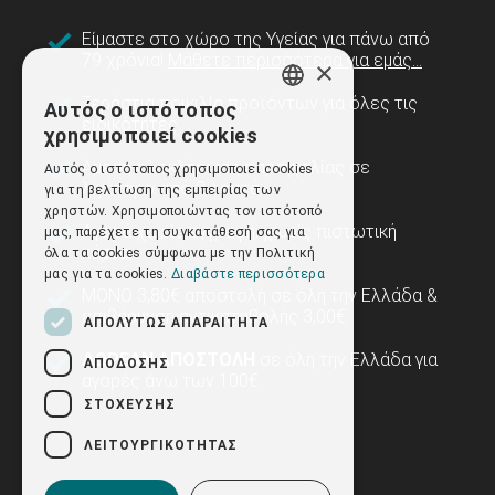
Είμαστε στο χώρο της Υγείας για πάνω από
79 χρόνια!
Μάθετε περισσότερα για εμάς...
×
Τεράστια ποικιλία προϊόντων για όλες τις
Αυτός ο ιστότοπος
GREEK
ειδικότητες.
χρησιμοποιεί cookies
ENGLISH
Άμεση ολοκλήρωση παραγγελίας σε
Αυτός ο ιστότοπος χρησιμοποιεί cookies
λιγότερο από 2 λεπτά.
για τη βελτίωση της εμπειρίας των
χρηστών. Χρησιμοποιώντας τον ιστότοπό
Αγορά χωρίς εγγραφή, χωρίς πιστωτική
μας, παρέχετε τη συγκατάθεσή σας για
κάρτα.
όλα τα cookies σύμφωνα με την Πολιτική
μας για τα cookies.
Διαβάστε περισσότερα
ΜΟΝΟ 3,80€ αποστολή σε όλη την Ελλάδα &
επιβάρυνση αντικαταβολής 3,00€.
ΑΠΟΛΎΤΩΣ ΑΠΑΡΑΊΤΗΤΑ
ΔΩΡΕΑΝ ΑΠΟΣΤΟΛΗ
σε όλη την Ελλάδα για
ΑΠΌΔΟΣΗΣ
αγορές άνω των 100€.
ΣΤΌΧΕΥΣΗΣ
ΛΕΙΤΟΥΡΓΙΚΌΤΗΤΑΣ