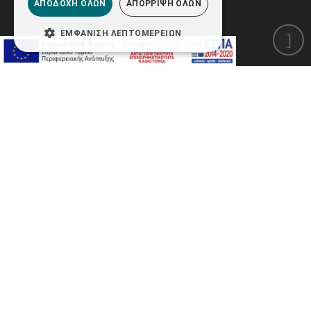
ΑΠΟΔΟΧΉ ΌΛΩΝ
ΑΠΌΡΡΙΨΗ ΌΛΩΝ
ΕΜΦΆΝΙΣΗ ΛΕΠΤΟΜΕΡΕΙΏΝ
Newsletter
Εγγραφείτε στο newsletter μας για να μαθαίνετε
πρώτοι τις προσφορές και τα νέα μας προϊόντα!
ΕΓΓΡΑΦΗ
Έχω ενημερωθεί και συμφωνώ με τους
Όρους
Χρήσης Ιστοσελίδας
καθώς και με την σύμβαση
Προστασίας Προσωπικών Δεδομένων