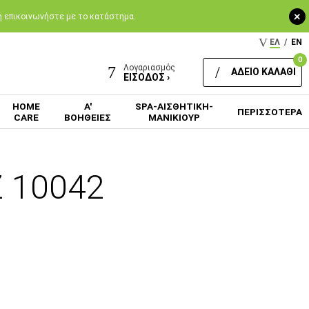
+
 ή επικοινωνήστε με το κατάστημα.
ΕΛ
/
EN
0
Λογαριασμός
ΑΔΕΙΟ ΚΑΛΑΘΙ
ΕΙΣΟΔΟΣ ›
HOME
Α'
SPA-ΑΙΣΘΗΤΙΚΗ-
ΠΕΡΙΣΣΟΤΕΡΑ
CARE
ΒΟΗΘΕΙΕΣ
ΜΑΝΙΚΙΟΥΡ
 10042