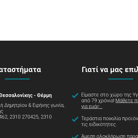
αταστήματα
Γιατί να μας επ
Είμαστε στο χώρο της Υγ
Θεσσαλονίκης - Θέρμη
από 79 χρόνια!
Μάθετε π
 Δημητρίου & Ειρήνης γωνία,
για εμάς...
ης
462, 2310 270425, 2310
Τεράστια ποικιλία προϊό
τις ειδικότητες.
Άμεση ολοκλήρωση παρα