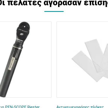
Οι πελάτες αγόρασαν επίση
ιο PEN-SCOPE Riester
Αντικειμενοφόρες πλάκες