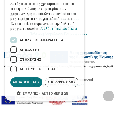
ENGLISH
Αυτός ο ιστότοπος χρησιμοποιεί cookies
για τη βελτίωση της εμπειρίας των
Προσωπικά δεδομένα
χρηστών. Χρησιμοποιώντας τον ιστότοπό
μας, παρέχετε τη συγκατάθεσή σας για
Όροι Χρήσης Ιστοσελίδας
όλα τα cookies σύμφωνα με την Πολιτική
Ασφάλεια συναλλαγών
μας για τα cookies.
Διαβάστε περισσότερα
Πολιτική Ασφάλειας Πληροφοριών
ΑΠΟΛΎΤΩΣ ΑΠΑΡΑΊΤΗΤΑ
ΑΠΌΔΟΣΗΣ
ΣΤΌΧΕΥΣΗΣ
ΛΕΙΤΟΥΡΓΙΚΌΤΗΤΑΣ
2026 © Δίγκας Γ. Ιατρικά. All rights reserved.
ΑΠΟΔΟΧΉ ΌΛΩΝ
ΑΠΌΡΡΙΨΗ ΌΛΩΝ
Developed with care by
Totalweb
.
ΕΜΦΆΝΙΣΗ ΛΕΠΤΟΜΕΡΕΙΏΝ
Προσβασιμότητα