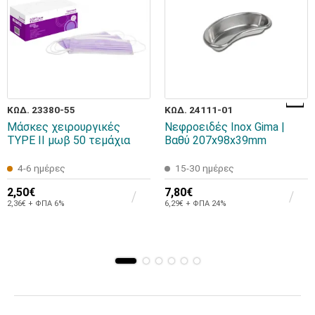
ΚΩΔ. 23380-55
ΚΩΔ. 24111-01
Μάσκες χειρουργικές
Νεφροειδές Inox Gima |
TYPE II μωβ 50 τεμάχια
Βαθύ 207x98x39mm
4-6 ημέρες
15-30 ημέρες
2,50€
7,80€
2,36€ + ΦΠΑ 6%
6,29€ + ΦΠΑ 24%