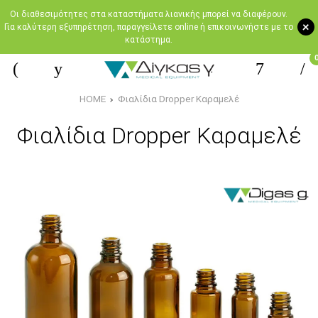
Oι διαθεσιμότητες στα καταστήματα λιανικής μπορεί να διαφέρουν.
+
Για καλύτερη εξυπηρέτηση, παραγγείλετε online ή επικοινωνήστε με το
κατάστημα.
HOME
Φιαλίδια Dropper Καραμελέ
Φιαλίδια Dropper Καραμελέ