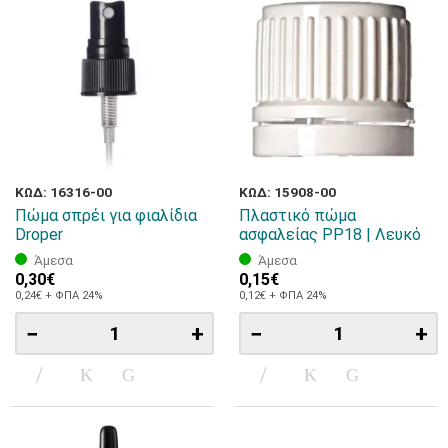
ΚΩΔ: 16316-00
ΚΩΔ: 15908-00
Πώμα σπρέι για φιαλίδια
Πλαστικό πώμα
Droper
ασφαλείας PP18 | Λευκό
Άμεσα
Άμεσα
0,30€
0,15€
0,24€ + ΦΠΑ 24%
0,12€ + ΦΠΑ 24%
−
+
−
+