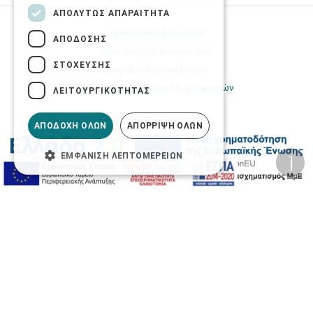
ΑΠΟΛΎΤΩΣ ΑΠΑΡΑΊΤΗΤΑ
Προσωπικά δεδομένα
ΑΠΌΔΟΣΗΣ
Όροι Χρήσης Ιστοσελίδας
ΣΤΌΧΕΥΣΗΣ
Ασφάλεια συναλλαγών
Πολιτική Ασφάλειας Πληροφοριών
ΛΕΙΤΟΥΡΓΙΚΌΤΗΤΑΣ
ΑΠΟΔΟΧΉ ΌΛΩΝ
ΑΠΌΡΡΙΨΗ ΌΛΩΝ
ΕΜΦΆΝΙΣΗ ΛΕΠΤΟΜΕΡΕΙΏΝ
2026 © Δίγκας Γ. Ιατρικά. All rights reserved.
Developed with care by
Totalweb
.
Προσβασιμότητα