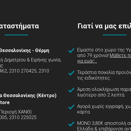
αταστήματα
Γιατί να μας επ
Είμαστε στο χώρο της Υγ
Θεσσαλονίκης - Θέρμη
από 79 χρόνια!
Μάθετε π
 Δημητρίου & Ειρήνης γωνία,
για εμάς...
ης
462, 2310 270425, 2310
Τεράστια ποικιλία προϊό
τις ειδικότητες.
Άμεση ολοκλήρωση παρα
λιγότερο από 2 λεπτά.
α Θεσσαλονίκης (Κέντρο)
tore
Αγορά χωρίς εγγραφή, χω
(Περιοχή ΧΑΝΘ)
κάρτα.
005, 2310 225025
ΜΟΝΟ 3,80€ αποστολή σε
Ελλάδα & επιβάρυνση αν