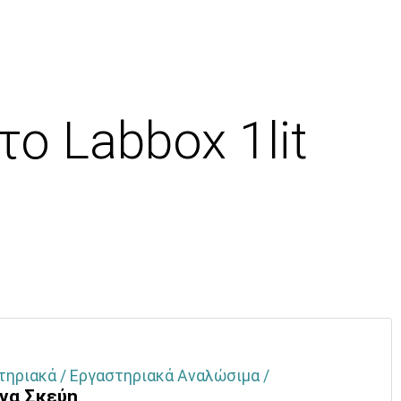
ο Labbox 1lit
τηριακά / Εργαστηριακά Αναλώσιμα /
ινα Σκεύη