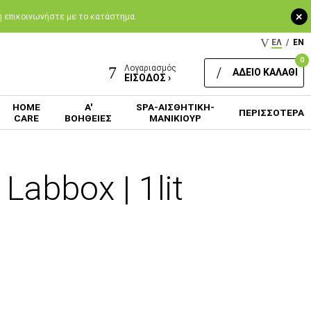
+
 ή επικοινωνήστε με το κατάστημα.
ΕΛ
/
EN
0
Λογαριασμός
ΑΔΕΙΟ ΚΑΛΑΘΙ
ΕΙΣΟΔΟΣ ›
HOME
Α'
SPA-ΑΙΣΘΗΤΙΚΗ-
ΠΕΡΙΣΣΟΤΕΡΑ
CARE
ΒΟΗΘΕΙΕΣ
ΜΑΝΙΚΙΟΥΡ
abbox | 1lit