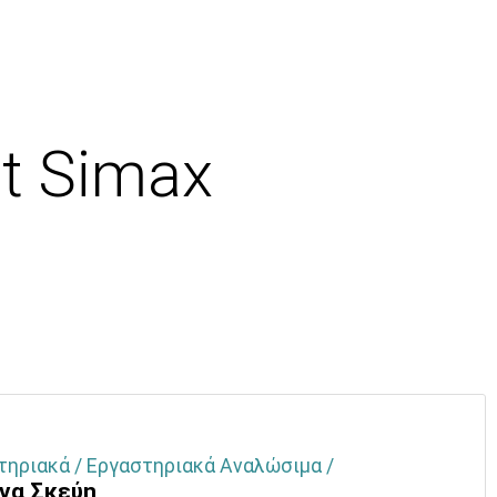
it Simax
τηριακά / Εργαστηριακά Αναλώσιμα /
ινα Σκεύη