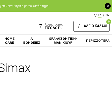
+
 ή επικοινωνήστε με το κατάστημα.
ΕΛ
/
EN
0
Λογαριασμός
ΑΔΕΙΟ ΚΑΛΑΘΙ
ΕΙΣΟΔΟΣ ›
HOME
Α'
SPA-ΑΙΣΘΗΤΙΚΗ-
ΠΕΡΙΣΣΟΤΕΡΑ
CARE
ΒΟΗΘΕΙΕΣ
ΜΑΝΙΚΙΟΥΡ
 Simax