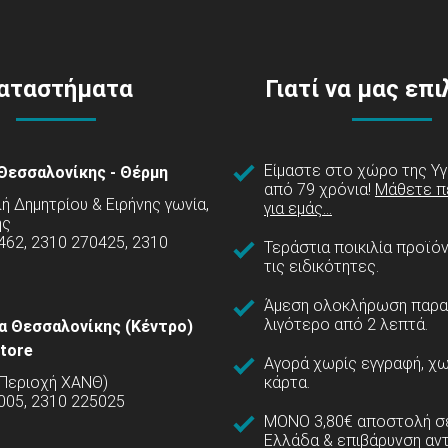
αταστήματα
Γιατί να μας επ
Είμαστε στο χώρο της Υγ
Θεσσαλονίκης - Θέρμη
από 79 χρόνια!
Μάθετε π
 Δημητρίου & Ειρήνης γωνία,
για εμάς...
ης
462, 2310 270425, 2310
Τεράστια ποικιλία προϊό
τις ειδικότητες.
Άμεση ολοκλήρωση παρα
λιγότερο από 2 λεπτά.
α Θεσσαλονίκης (Κέντρο)
tore
Αγορά χωρίς εγγραφή, χω
(Περιοχή ΧΑΝΘ)
κάρτα.
005, 2310 225025
ΜΟΝΟ 3,80€ αποστολή σε
Ελλάδα & επιβάρυνση αν