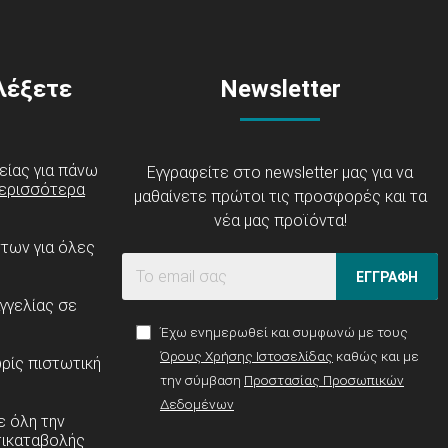
ιλέξετε
Newsletter
είας για πάνω
Εγγραφείτε στο newsletter μας για να
ερισσότερα
μαθαίνετε πρώτοι τις προσφορές και τα
νέα μας προϊόντα!
ντων για όλες
ΕΓΓΡΑΦΗ
γγελίας σε
Έχω ενημερωθεί και συμφωνώ με τους
Όρους Χρήσης Ιστοσελίδας
καθώς και με
ρίς πιστωτική
την σύμβαση
Προστασίας Προσωπικών
Δεδομένων
 όλη την
τικαταβολής