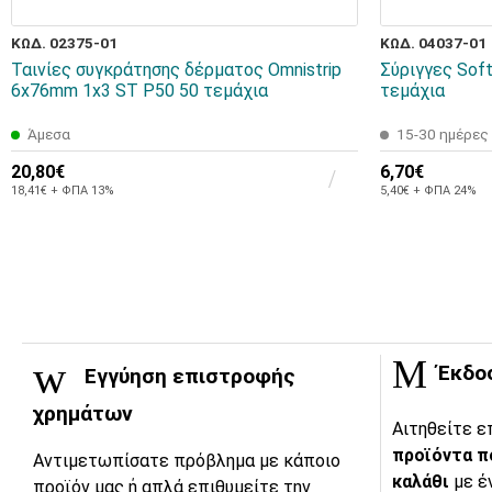
ΚΩΔ. 02375-01
ΚΩΔ. 04037-01
Ταινίες συγκράτησης δέρματος Omnistrip
Σύριγγες Soft
6x76mm 1x3 ST P50 50 τεμάχια
τεμάχια
Άμεσα
15-30 ημέρες
20,80€
6,70€
18,41€ + ΦΠΑ 13%
5,40€ + ΦΠΑ 24%
Έκδο
Εγγύηση επιστροφής
χρημάτων
Αιτηθείτε ε
προϊόντα π
Αντιμετωπίσατε πρόβλημα με κάποιο
καλάθι
με έ
προϊόν μας ή απλά επιθυμείτε την