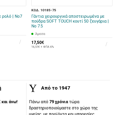
ΚΩΔ. 10185-75
 ρολό | No7
Γάντια χειρουργικά αποστειρωμένα με
πούδρα SOFT TOUCH κουτί 50 ζευγάρια |
No 7.5
Άμεσα
17,50€
16,51€ + ΦΠΑ 6%
ή
Από το 1947
 και άνω!
Πάνω από
79 χρόνια
τώρα
δραστηριοποιούμαστε στο χώρο της
υγείας, με προϊόντα και υπηρεσίες