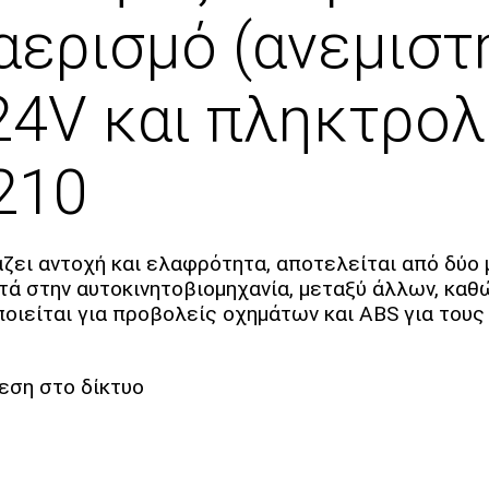
αερισμό (ανεμιστ
4V και πληκτρολ
210
υάζει αντοχή και ελαφρότητα, αποτελείται από δύο
στά στην αυτοκινητοβιομηχανία, μεταξύ άλλων, καθ
ποιείται για προβολείς οχημάτων και ABS για του
εση στο δίκτυο