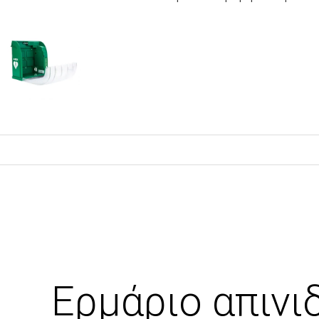
Ερμάριο απιν