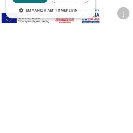
Ασφάλεια συναλλαγών
Πολιτική Ασφάλειας Πληροφοριών
ΕΜΦΆΝΙΣΗ ΛΕΠΤΟΜΕΡΕΙΏΝ
2026 © Δίγκας Γ. Ιατρικά. All rights reserved.
Developed with care by
Totalweb
.
Προσβασιμότητα
Αλλαγή Μεγέθους
A-
A+
A