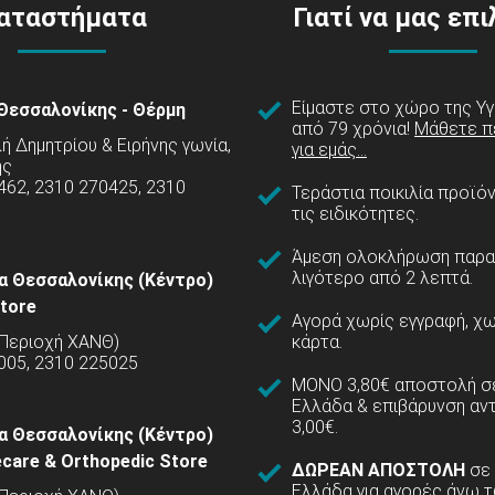
αταστήματα
Γιατί να μας επ
Είμαστε στο χώρο της Υγ
Θεσσαλονίκης - Θέρμη
από 79 χρόνια!
Μάθετε π
 Δημητρίου & Ειρήνης γωνία,
για εμάς...
ης
462, 2310 270425, 2310
Τεράστια ποικιλία προϊό
τις ειδικότητες.
Άμεση ολοκλήρωση παρα
λιγότερο από 2 λεπτά.
α Θεσσαλονίκης (Κέντρο)
tore
Αγορά χωρίς εγγραφή, χω
(Περιοχή ΧΑΝΘ)
κάρτα.
005, 2310 225025
ΜΟΝΟ 3,80€ αποστολή σε
Ελλάδα & επιβάρυνση αν
3,00€.
α Θεσσαλονίκης (Κέντρο)
care & Orthopedic Store
ΔΩΡΕΑΝ ΑΠΟΣΤΟΛΗ
σε
Ελλάδα για αγορές άνω τ