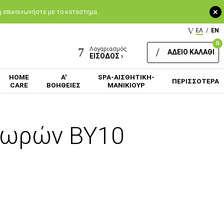
+
 ή επικοινωνήστε με το κατάστημα.
ΕΛ
/
EN
0
Λογαριασμός
ΑΔΕΙΟ ΚΑΛΑΘΙ
ΕΙΣΟΔΟΣ ›
HOME
Α'
SPA-ΑΙΣΘΗΤΙΚΗ-
ΠΕΡΙΣΣΟΤΕΡΑ
CARE
ΒΟΗΘΕΙΕΣ
ΜΑΝΙΚΙΟΥΡ
 μωρών BY10