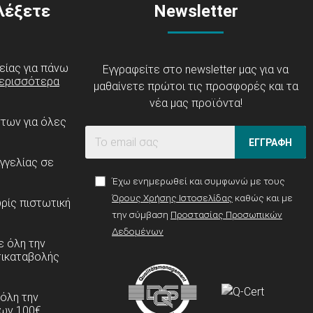
ιλέξετε
Newsletter
είας για πάνω
Εγγραφείτε στο newsletter μας για να
ερισσότερα
μαθαίνετε πρώτοι τις προσφορές και τα
νέα μας προϊόντα!
ντων για όλες
ΕΓΓΡΑΦΗ
γγελίας σε
Έχω ενημερωθεί και συμφωνώ με τους
Όρους Χρήσης Ιστοσελίδας
καθώς και με
ρίς πιστωτική
την σύμβαση
Προστασίας Προσωπικών
Δεδομένων
 όλη την
τικαταβολής
 όλη την
ων 100€.