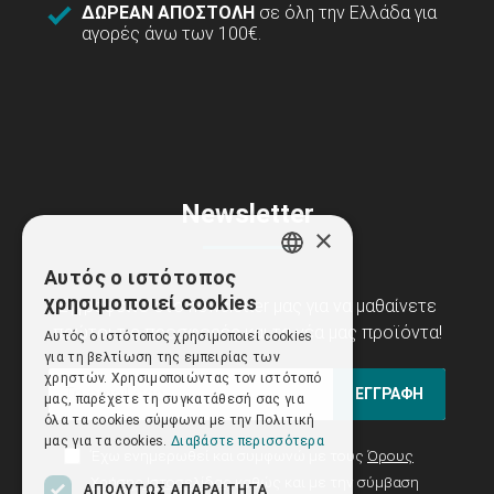
ΔΩΡΕΑΝ ΑΠΟΣΤΟΛΗ
σε όλη την Ελλάδα για
αγορές άνω των 100€.
Newsletter
×
Αυτός ο ιστότοπος
GREEK
χρησιμοποιεί cookies
Εγγραφείτε στο newsletter μας για να μαθαίνετε
ENGLISH
πρώτοι τις προσφορές και τα νέα μας προϊόντα!
Αυτός ο ιστότοπος χρησιμοποιεί cookies
για τη βελτίωση της εμπειρίας των
χρηστών. Χρησιμοποιώντας τον ιστότοπό
ΕΓΓΡΑΦΗ
μας, παρέχετε τη συγκατάθεσή σας για
όλα τα cookies σύμφωνα με την Πολιτική
μας για τα cookies.
Διαβάστε περισσότερα
Έχω ενημερωθεί και συμφωνώ με τους
Όρους
Χρήσης Ιστοσελίδας
καθώς και με την σύμβαση
ΑΠΟΛΎΤΩΣ ΑΠΑΡΑΊΤΗΤΑ