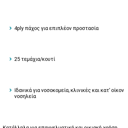
4
ply πάχος για επιπλέον προστασία
25 τεμάχια/κουτί
Ιδανικά για νοσοκομεία, κλινικές και κατ’ οίκον
νοσηλεί
α
Κατάλληλα για επαγγελματική και οικιακή χρήση,