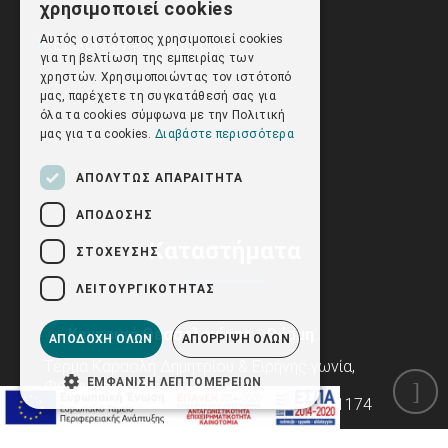
χρησιμοποιεί cookies
ENGLISH
Αυτός ο ιστότοπος χρησιμοποιεί cookies
Επικοινωνήστε μαζί μας
για τη βελτίωση της εμπειρίας των
χρηστών. Χρησιμοποιώντας τον ιστότοπό
μας, παρέχετε τη συγκατάθεσή σας για
όλα τα cookies σύμφωνα με την Πολιτική
μας για τα cookies.
Διαβάστε περισσότερα
ΑΠΟΛΎΤΩΣ ΑΠΑΡΑΊΤΗΤΑ
ΑΠΌΔΟΣΗΣ
Καταστήματα
ΣΤΌΧΕΥΣΗΣ
ΛΕΙΤΟΥΡΓΙΚΌΤΗΤΑΣ
Κεντρικά Θεσσαλονίκης - Θέρμη
ΑΠΟΔΟΧΉ ΌΛΩΝ
ΑΠΌΡΡΙΨΗ ΌΛΩΝ
Τέρμα Καραολή Δημητρίου & Ειρήνης γωνία,
ΕΜΦΆΝΙΣΗ ΛΕΠΤΟΜΕΡΕΙΏΝ
Φράγμα Θέρμης
Τηλ: 2310 272462, 2310 270425, 2310 221174