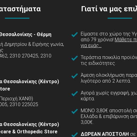
αταστήματα
Γιατί να μας επ
Είμαστε στο χώρο της Υγ
Θεσσαλονίκης - Θέρμη
από 79 χρόνια!
Μάθετε π
 Δημητρίου & Ειρήνης γωνία,
για εμάς...
ης
462, 2310 270425, 2310
Τεράστια ποικιλία προϊό
τις ειδικότητες.
Άμεση ολοκλήρωση παρα
λιγότερο από 2 λεπτά.
α Θεσσαλονίκης (Κέντρο)
tore
Αγορά χωρίς εγγραφή, χω
(Περιοχή ΧΑΝΘ)
κάρτα.
005, 2310 225025
ΜΟΝΟ 3,80€ αποστολή σε
Ελλάδα & επιβάρυνση αν
3,00€.
α Θεσσαλονίκης (Κέντρο)
care & Orthopedic Store
ΔΩΡΕΑΝ ΑΠΟΣΤΟΛΗ
σε