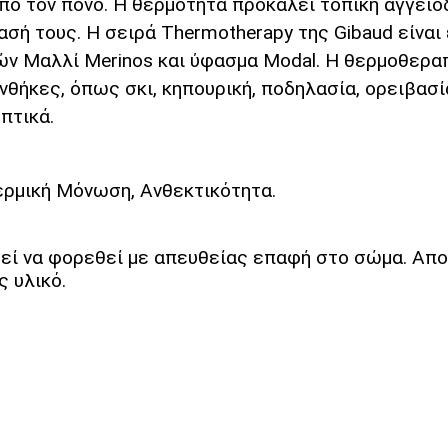
πό τον πόνο. Η θερμότητα προκαλεί τοπική αγγειο
σή τους. Η σειρά Thermotherapy της Gibaud είναι
ν Μαλλί Merinos και ύφασμα Modal. Η θερμοθεραπε
νθήκες, όπως σκι, κηπουρική, ποδηλασία, ορειβασ
πτικά.
ερμική Μόνωση, Ανθεκτικότητα.
εί να φορεθεί με απευθείας επαφή στο σώμα. Απ
 υλικό.