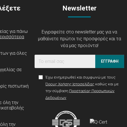
ιλέξετε
Newsletter
είας για πάνω
Εγγραφείτε στο newsletter μας για να
ερισσότερα
μαθαίνετε πρώτοι τις προσφορές και τα
νέα μας προϊόντα!
ντων για όλες
ΕΓΓΡΑΦΗ
γγελίας σε
Έχω ενημερωθεί και συμφωνώ με τους
Όρους Χρήσης Ιστοσελίδας
καθώς και με
ρίς πιστωτική
την σύμβαση
Προστασίας Προσωπικών
Δεδομένων
 όλη την
τικαταβολής
 όλη την