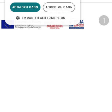
ΑΠΟΔΟΧΉ ΌΛΩΝ
ΑΠΌΡΡΙΨΗ ΌΛΩΝ
Προσωπικά δεδομένα
ΕΜΦΆΝΙΣΗ ΛΕΠΤΟΜΕΡΕΙΏΝ
Όροι Χρήσης Ιστοσελίδας
Ασφάλεια συναλλαγών
Πολιτική Ασφάλειας Πληροφοριών
2026 © Δίγκας Γ. Ιατρικά. All rights reserved.
Developed with care by
Totalweb
.
Προσβασιμότητα