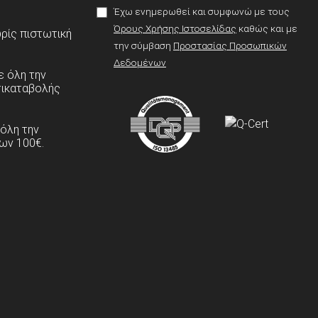
Έχω ενημερωθεί και συμφωνώ με τους
Όρους Χρήσης Ιστοσελίδας
καθώς και με
ρίς πιστωτική
την σύμβαση
Προστασίας Προσωπικών
Δεδομένων
 όλη την
τικαταβολής
 όλη την
ων 100€.