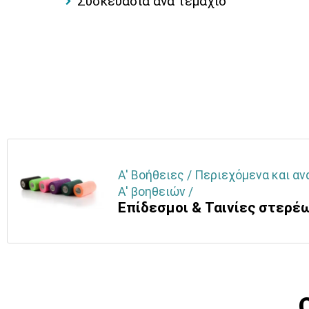
Συσκευασία ανά τεμάχιο
Α' Βοήθειες / Περιεχόμενα και α
Α' βοηθειών /
Επίδεσμοι & Ταινίες στερέ