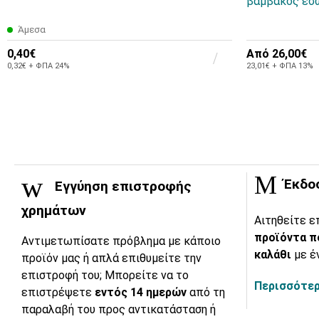
βάμβακος έσω
Άμεσα
0,40€
Από
26,00€
0,32€ + ΦΠΑ 24%
23,01€ + ΦΠΑ 13%
Έκδο
Εγγύηση επιστροφής
χρημάτων
Αιτηθείτε ε
προϊόντα π
Αντιμετωπίσατε πρόβλημα με κάποιο
καλάθι
με έ
προϊόν μας ή απλά επιθυμείτε την
επιστροφή του; Μπορείτε να το
Περισσότερ
επιστρέψετε
εντός 14 ημερών
από τη
παραλαβή του προς αντικατάσταση ή