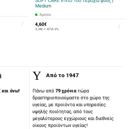
SOFT CARE VIVID 100 τεμάχια φουξ |
Medium
Άμεσα
4,60€
4,34€ + ΦΠΑ 6%
ή
Από το 1947
 και άνω!
Πάνω από
79 χρόνια
τώρα
δραστηριοποιούμαστε στο χώρο της
υγείας, με προϊόντα και υπηρεσίες
υψηλής ποιότητας, από τους
μεγαλύτερους εγχώριους και διεθνείς
οίκους προϊόντων υγείας!