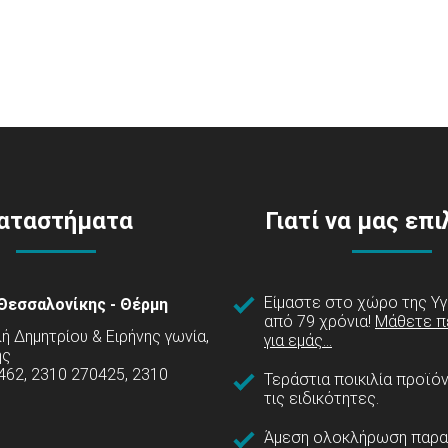
αταστήματα
Γιατί να μας επ
Είμαστε στο χώρο της Υγ
Θεσσαλονίκης - Θέρμη
από 79 χρόνια!
Μάθετε π
 Δημητρίου & Ειρήνης γωνία,
για εμάς...
ης
462, 2310 270425, 2310
Τεράστια ποικιλία προϊό
τις ειδικότητες.
Άμεση ολοκλήρωση παρα