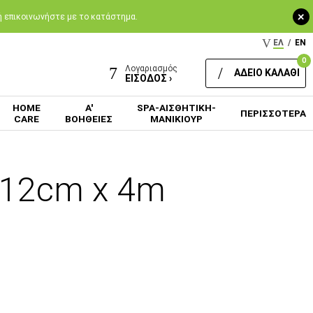
+
 ή επικοινωνήστε με το κατάστημα.
ΕΛ
/
EN
0
Λογαριασμός
ΑΔΕΙΟ ΚΑΛΑΘΙ
ΕΙΣΟΔΟΣ ›
HOME
Α'
SPA-ΑΙΣΘΗΤΙΚΗ-
ΠΕΡΙΣΣΟΤΕΡΑ
CARE
ΒΟΗΘΕΙΕΣ
ΜΑΝΙΚΙΟΥΡ
| 12cm x 4m