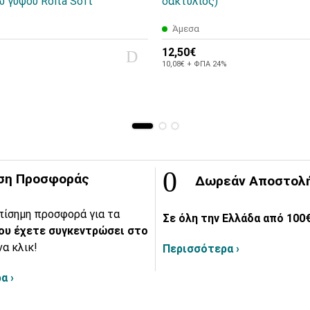
 γύψου Rolta Soft
δακτύλιος)
Άμεσα
12,50€
10,08€ + ΦΠΑ 24%
ση Προσφοράς
Δωρεάν Αποστολ
πίσημη προσφορά για τα
Σε όλη την Ελλάδα από 100€
ου έχετε συγκεντρώσει στο
να κλικ!
Περισσότερα ›
α ›