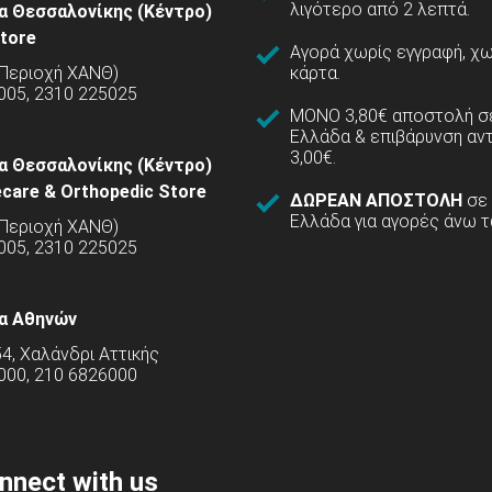
λιγότερο από 2 λεπτά.
α Θεσσαλονίκης (Κέντρο)
tore
Αγορά χωρίς εγγραφή, χω
(Περιοχή ΧΑΝΘ)
κάρτα.
005, 2310 225025
ΜΟΝΟ 3,80€ αποστολή σε
Ελλάδα & επιβάρυνση αν
3,00€.
α Θεσσαλονίκης (Κέντρο)
care & Orthopedic Store
ΔΩΡΕΑΝ ΑΠΟΣΤΟΛΗ
σε
Ελλάδα για αγορές άνω τ
(Περιοχή ΧΑΝΘ)
5005, 2310 225025
α Αθηνών
54, Χαλάνδρι Αττικής
000, 210 6826000
nnect with us