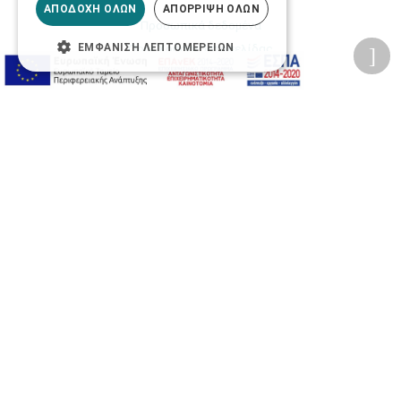
ΑΠΟΔΟΧΉ ΌΛΩΝ
ΑΠΌΡΡΙΨΗ ΌΛΩΝ
Προσωπικά δεδομένα
Όροι Χρήσης Ιστοσελίδας
ΕΜΦΆΝΙΣΗ ΛΕΠΤΟΜΕΡΕΙΏΝ
Ασφάλεια συναλλαγών
Πολιτική Ασφάλειας Πληροφοριών
2026 © Δίγκας Γ. Ιατρικά. All rights reserved.
Developed with care by
Totalweb
.
Προσβασιμότητα