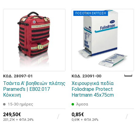
ΠΟΣΟΤΙΚΗ ΕΚΠΤΩΣΗ
ΚΩΔ. 28097-01
ΚΩΔ. 23091-00
Τσάντα Α' βοηθειών πλάτης
Χειρουργικά πεδία
Paramed's | EB02.017
Foliodrape Protect
Κόκκινη
Hartmann 45x75cm
15-30 ημέρες
Άμεσα
249,50€
0,85€
201,21€ + ΦΠΑ 24%
0,69€ + ΦΠΑ 24%