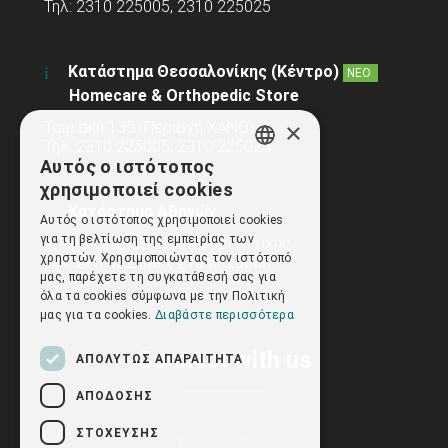
Τηλ: 2310 225005, 2310 225025
Κατάστημα Θεσσαλονίκης (Κέντρο)
ΝΕΟ
Homecare & Orthopedic Store
×
Τσιμισκή 135 (Περιοχή ΧΑΝΘ)
Τηλ: 2310 225005, 2310 225025
Αυτός ο ιστότοπος
GREEK
χρησιμοποιεί cookies
ENGLISH
Κατάστημα Αθηνών
Αυτός ο ιστότοπος χρησιμοποιεί cookies
για τη βελτίωση της εμπειρίας των
Λ. Κηφισίας 354, Χαλάνδρι Αττικής
χρηστών. Χρησιμοποιώντας τον ιστότοπό
Τηλ: 210 6825000, 210 6826000
μας, παρέχετε τη συγκατάθεσή σας για
όλα τα cookies σύμφωνα με την Πολιτική
μας για τα cookies.
Διαβάστε περισσότερα
Connect with us
ΑΠΟΛΎΤΩΣ ΑΠΑΡΑΊΤΗΤΑ
ΑΠΌΔΟΣΗΣ
ΣΤΌΧΕΥΣΗΣ