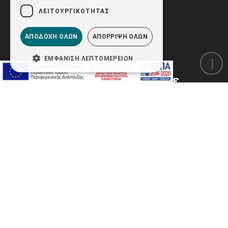
ΛΕΙΤΟΥΡΓΙΚΌΤΗΤΑΣ
ΑΠΟΔΟΧΉ ΌΛΩΝ
ΑΠΌΡΡΙΨΗ ΌΛΩΝ
ΕΜΦΆΝΙΣΗ ΛΕΠΤΟΜΕΡΕΙΏΝ
Γιατί να μας επιλέξετε
Είμαστε στο χώρο της Υγείας για πάνω από
79 χρόνια!
Μάθετε περισσότερα για εμάς...
Τεράστια ποικιλία προϊόντων για όλες τις
ειδικότητες.
Άμεση ολοκλήρωση παραγγελίας σε
λιγότερο από 2 λεπτά.
Αγορά χωρίς εγγραφή, χωρίς πιστωτική
κάρτα.