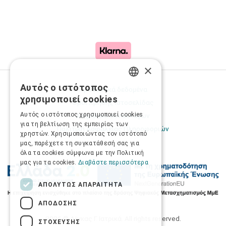
×
Αυτός ο ιστότοπος
Προσωπικά δεδομένα
GREEK
χρησιμοποιεί cookies
Όροι Χρήσης Ιστοσελίδας
ENGLISH
Αυτός ο ιστότοπος χρησιμοποιεί cookies
Ασφάλεια συναλλαγών
για τη βελτίωση της εμπειρίας των
Πολιτική Ασφάλειας Πληροφοριών
χρηστών. Χρησιμοποιώντας τον ιστότοπό
μας, παρέχετε τη συγκατάθεσή σας για
όλα τα cookies σύμφωνα με την Πολιτική
μας για τα cookies.
Διαβάστε περισσότερα
ΑΠΟΛΎΤΩΣ ΑΠΑΡΑΊΤΗΤΑ
ΑΠΌΔΟΣΗΣ
2026 © Δίγκας Γ. Ιατρικά. All rights reserved.
ΣΤΌΧΕΥΣΗΣ