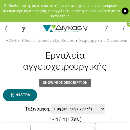
Oι διαθεσιμότητες στα καταστήματα λιανικής μπορεί να διαφέρουν.
+
Για καλύτερη εξυπηρέτηση, παραγγείλετε online ή επικοινωνήστε με το
κατάστημα.
HOME
Είδος
Ιατρικός εξοπλισμός
Χειρουργικά
Χειρουργικά
Εργαλεία
αγγειοχειρουργικής
SHOW/HIDE DESCRIPTION
ΦΊΛΤΡΑ
Ταξινόμηση:
1 - 4 / 4 (1 Σελ.)