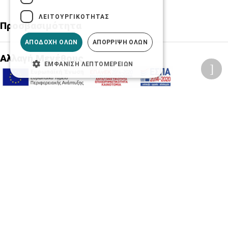
ΛΕΙΤΟΥΡΓΙΚΌΤΗΤΑΣ
Προσβασιμότητα
ΑΠΟΔΟΧΉ ΌΛΩΝ
ΑΠΌΡΡΙΨΗ ΌΛΩΝ
Αλλαγή Μεγέθους
ΕΜΦΆΝΙΣΗ ΛΕΠΤΟΜΕΡΕΙΏΝ
A-
A+
A
Αλλαγή Γραμματοσειράς
Αλλαγή Χρώματος