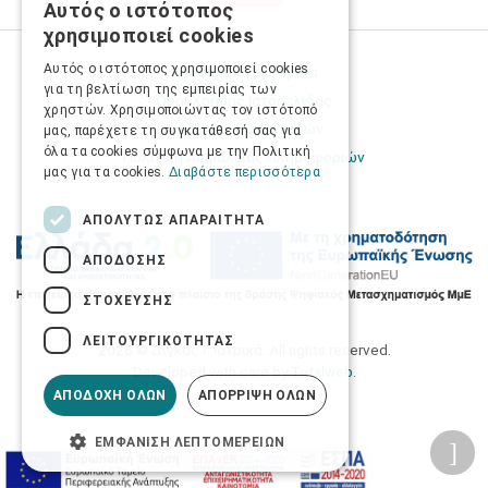
Αυτός ο ιστότοπος
GREEK
χρησιμοποιεί cookies
ENGLISH
Αυτός ο ιστότοπος χρησιμοποιεί cookies
Προσωπικά δεδομένα
για τη βελτίωση της εμπειρίας των
Όροι Χρήσης Ιστοσελίδας
χρηστών. Χρησιμοποιώντας τον ιστότοπό
Ασφάλεια συναλλαγών
μας, παρέχετε τη συγκατάθεσή σας για
όλα τα cookies σύμφωνα με την Πολιτική
Πολιτική Ασφάλειας Πληροφοριών
μας για τα cookies.
Διαβάστε περισσότερα
ΑΠΟΛΎΤΩΣ ΑΠΑΡΑΊΤΗΤΑ
ΑΠΌΔΟΣΗΣ
ΣΤΌΧΕΥΣΗΣ
ΛΕΙΤΟΥΡΓΙΚΌΤΗΤΑΣ
2026 © Δίγκας Γ. Ιατρικά. All rights reserved.
Developed with care by
Totalweb
.
ΑΠΟΔΟΧΉ ΌΛΩΝ
ΑΠΌΡΡΙΨΗ ΌΛΩΝ
ΕΜΦΆΝΙΣΗ ΛΕΠΤΟΜΕΡΕΙΏΝ
Προσβασιμότητα