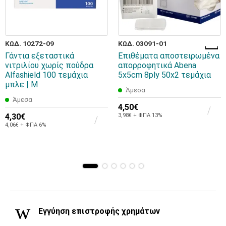
ΚΩΔ. 10272-09
ΚΩΔ. 03091-01
Γάντια εξεταστικά
Επιθέματα αποστειρωμένα
νιτριλίου χωρίς πούδρα
απορροφητικά Abena
Alfashield 100 τεμάχια
5x5cm 8ply 50x2 τεμάχια
μπλε | M
Άμεσα
Άμεσα
4,50€
4,30€
3,98€ + ΦΠΑ 13%
4,06€ + ΦΠΑ 6%
Εγγύηση επιστροφής χρημάτων