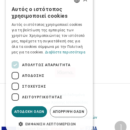
Αυτός ο ιστότοπος
GREEK
χρησιμοποιεί cookies
ENGLISH
Αυτός ο ιστότοπος χρησιμοποιεί cookies
για τη βελτίωση της εμπειρίας των
χρηστών. Χρησιμοποιώντας τον ιστότοπό
μας, παρέχετε τη συγκατάθεσή σας για
όλα τα cookies σύμφωνα με την Πολιτική
μας για τα cookies.
Διαβάστε περισσότερα
ΑΠΟΛΎΤΩΣ ΑΠΑΡΑΊΤΗΤΑ
ΑΠΌΔΟΣΗΣ
ΣΤΌΧΕΥΣΗΣ
Προσωπικά δεδομένα
ΛΕΙΤΟΥΡΓΙΚΌΤΗΤΑΣ
Όροι Χρήσης Ιστοσελίδας
Ασφάλεια συναλλαγών
ΑΠΟΔΟΧΉ ΌΛΩΝ
ΑΠΌΡΡΙΨΗ ΌΛΩΝ
Πολιτική Ασφάλειας Πληροφοριών
ΕΜΦΆΝΙΣΗ ΛΕΠΤΟΜΕΡΕΙΏΝ