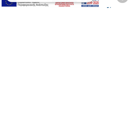
2026 © Δίγκας Γ. Ιατρικά. All rights reserved.
Developed with care by
Totalweb
.
Προσβασιμότητα
Αλλαγή Μεγέθους
A-
A+
A
Αλλαγή Γραμματοσειράς
Αλλαγή Χρώματος