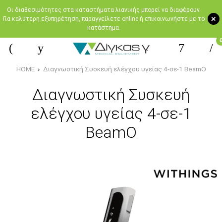
Oι διαθεσιμότητες στα καταστήματα λιανικής μπορεί να διαφέρουν.
+
Για καλύτερη εξυπηρέτηση, παραγγείλετε online ή επικοινωνήστε με το
κατάστημα.
HOME
Διαγνωστική Συσκευή ελέγχου υγείας 4-σε-1 BeamO
Διαγνωστική Συσκευή
ελέγχου υγείας 4-σε-1
BeamO