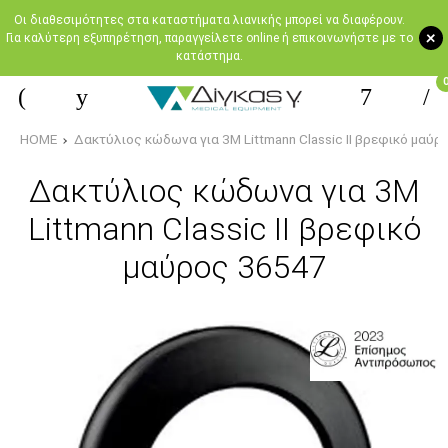
Oι διαθεσιμότητες στα καταστήματα λιανικής μπορεί να διαφέρουν.
+
Για καλύτερη εξυπηρέτηση, παραγγείλετε online ή επικοινωνήστε με το
κατάστημα.
HOME
Δακτύλιος κώδωνα για 3Μ Littmann Classic II βρεφικό μαύρ
Δακτύλιος κώδωνα για 3Μ
Littmann Classic II βρεφικό
μαύρος 36547