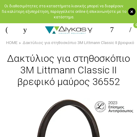
Oι διαθεσιμότητες στα καταστήματα λιανικής μπορεί να διαφέρουν.
+
Για καλύτερη εξυπηρέτηση, παραγγείλετε online ή επικοινωνήστε με το
κατάστημα.
HOME
Δακτύλιος για στηθοσκόπιο 3Μ Littmann Classic II βρεφικό
Δακτύλιος για στηθοσκόπιο
3Μ Littmann Classic II
βρεφικό μαύρος 36552