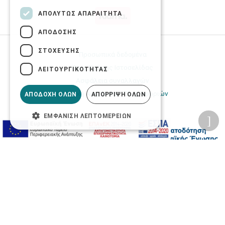
ΑΠΟΛΎΤΩΣ ΑΠΑΡΑΊΤΗΤΑ
ΑΠΌΔΟΣΗΣ
ΣΤΌΧΕΥΣΗΣ
Προσωπικά δεδομένα
Όροι Χρήσης Ιστοσελίδας
ΛΕΙΤΟΥΡΓΙΚΌΤΗΤΑΣ
Ασφάλεια συναλλαγών
Πολιτική Ασφάλειας Πληροφοριών
ΑΠΟΔΟΧΉ ΌΛΩΝ
ΑΠΌΡΡΙΨΗ ΌΛΩΝ
ΕΜΦΆΝΙΣΗ ΛΕΠΤΟΜΕΡΕΙΏΝ
2026 © Δίγκας Γ. Ιατρικά. All rights reserved.
Developed with care by
Totalweb
.