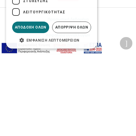
ΣΤΌΧΕΥΣΗΣ
ΛΕΙΤΟΥΡΓΙΚΌΤΗΤΑΣ
Προσωπικά δεδομένα
Όροι Χρήσης Ιστοσελίδας
ΑΠΟΔΟΧΉ ΌΛΩΝ
ΑΠΌΡΡΙΨΗ ΌΛΩΝ
Ασφάλεια συναλλαγών
ΕΜΦΆΝΙΣΗ ΛΕΠΤΟΜΕΡΕΙΏΝ
Πολιτική Ασφάλειας Πληροφοριών
2026 © Δίγκας Γ. Ιατρικά. All rights reserved.
Developed with care by
Totalweb
.
Προσβασιμότητα