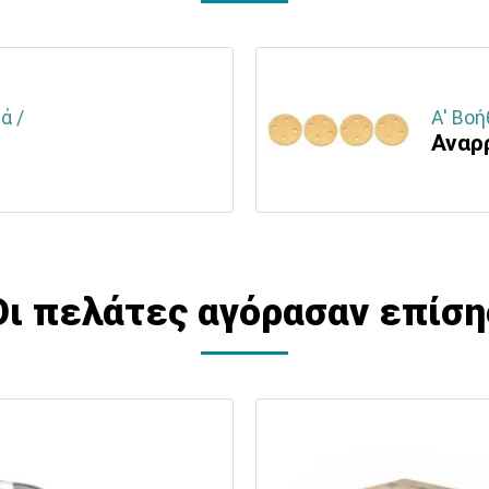
ά /
Α' Βοή
Αναρ
Οι πελάτες αγόρασαν επίση