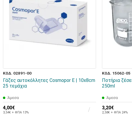
ΚΩΔ. 02891-00
ΚΩΔ. 15062-05
Γάζες αυτοκόλλητες Cosmopor Ε | 10x8cm
Ποτήρια ζέσε
25 τεμάχια
250ml
Άμεσα
Άμεσα
4,00€
3,20€
3,54€ + ΦΠΑ 13%
2,58€ + ΦΠΑ 24%