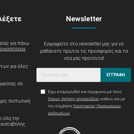
ιλέξετε
Newsletter
είας για πάνω
Εγγραφείτε στο newsletter μας για να
ερισσότερα
μαθαίνετε πρώτοι τις προσφορές και τα
νέα μας προϊόντα!
ντων για όλες
ΕΓΓΡΑΦΗ
γγελίας σε
Έχω ενημερωθεί και συμφωνώ με τους
Όρους Χρήσης Ιστοσελίδας
καθώς και με
ρίς πιστωτική
την σύμβαση
Προστασίας Προσωπικών
Δεδομένων
 όλη την
τικαταβολής