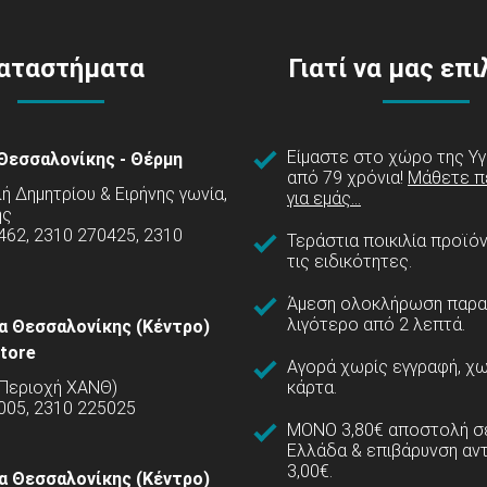
αταστήματα
Γιατί να μας επ
Είμαστε στο χώρο της Υγ
Θεσσαλονίκης - Θέρμη
από 79 χρόνια!
Μάθετε π
 Δημητρίου & Ειρήνης γωνία,
για εμάς...
ης
462, 2310 270425, 2310
Τεράστια ποικιλία προϊό
τις ειδικότητες.
Άμεση ολοκλήρωση παρα
λιγότερο από 2 λεπτά.
α Θεσσαλονίκης (Κέντρο)
tore
Αγορά χωρίς εγγραφή, χω
(Περιοχή ΧΑΝΘ)
κάρτα.
005, 2310 225025
ΜΟΝΟ 3,80€ αποστολή σε
Ελλάδα & επιβάρυνση αν
3,00€.
α Θεσσαλονίκης (Κέντρο)