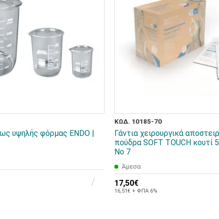
ΚΩΔ. 10185-70
ως υψηλής φόρμας ENDO |
Γάντια χειρουργικά αποστει
πούδρα SOFT TOUCH κουτί 50
No 7
Άμεσα
17,50€
16,51€ + ΦΠΑ 6%