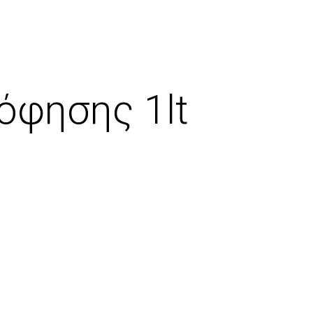
όφησης 1lt