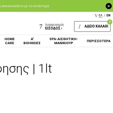
+
 ή επικοινωνήστε με το κατάστημα.
ΕΛ
/
EN
0
Λογαριασμός
ΑΔΕΙΟ ΚΑΛΑΘΙ
ΕΙΣΟΔΟΣ ›
HOME
Α'
SPA-ΑΙΣΘΗΤΙΚΗ-
ΠΕΡΙΣΣΟΤΕΡΑ
CARE
ΒΟΗΘΕΙΕΣ
ΜΑΝΙΚΙΟΥΡ
σης | 1lt