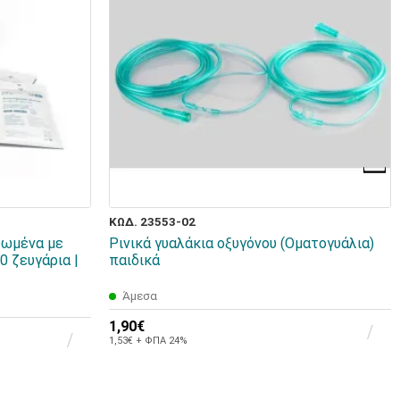
ΚΩΔ. 23553-02
ρωμένα με
Ρινικά γυαλάκια οξυγόνου (Οματογυάλια)
 ζευγάρια |
παιδικά
Άμεσα
1,90€
1,53€ + ΦΠΑ 24%