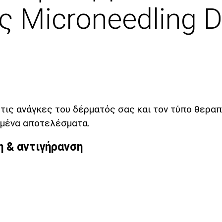
 Microneedling Dr
ις ανάγκες του δέρματός σας και τον τύπο θεραπε
υμένα αποτελέσματα.
η & αντιγήρανση