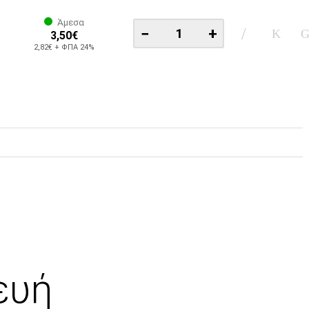
Άμεσα
−
+
3,50€
2,82€ + ΦΠΑ 24%
ευή