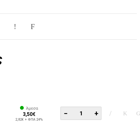
ς
Άμεσα
−
+
3,50€
2,82€ + ΦΠΑ 24%