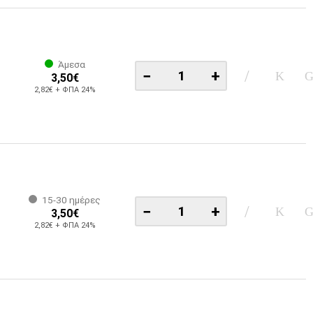
Άμεσα
−
+
3,50€
2,82€ + ΦΠΑ 24%
15-30 ημέρες
−
+
3,50€
2,82€ + ΦΠΑ 24%