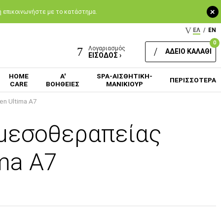
+
 ή επικοινωνήστε με το κατάστημα.
ΕΛ
/
EN
0
Λογαριασμός
ΑΔΕΙΟ ΚΑΛΑΘΙ
ΕΙΣΟΔΟΣ ›
HOME
Α'
SPA-ΑΙΣΘΗΤΙΚΗ-
ΠΕΡΙΣΣΟΤΕΡΑ
CARE
ΒΟΗΘΕΙΕΣ
ΜΑΝΙΚΙΟΥΡ
en Ultima A7
 μεσοθεραπείας
ima A7