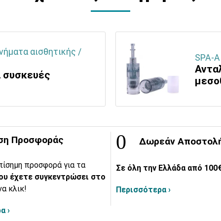
νήματα αισθητικής /
SPA-Α
Αντα
α συσκευές
μεσο
ση Προσφοράς
Δωρεάν Αποστολ
πίσημη προσφορά για τα
Σε όλη την Ελλάδα από 100€
ου έχετε συγκεντρώσει στο
να κλικ!
Περισσότερα ›
α ›