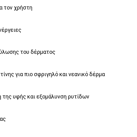
α τον χρήστη
νέργειες
ύλωσης του δέρματος
ίνης για πιο σφριγηλό και νεανικό δέρμα
η της υφής και εξομάλυνση ρυτίδων
δας