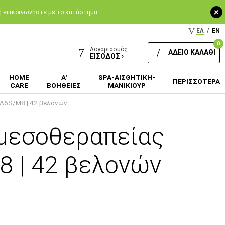
+
 ή επικοινωνήστε με το κατάστημα.
ΕΛ
/
EN
0
Λογαριασμός
ΑΔΕΙΟ ΚΑΛΑΘΙ
ΕΙΣΟΔΟΣ ›
HOME
Α'
SPA-ΑΙΣΘΗΤΙΚΗ-
ΠΕΡΙΣΣΟΤΕΡΑ
CARE
ΒΟΗΘΕΙΕΣ
ΜΑΝΙΚΙΟΥΡ
 A6S/M8 | 42 βελονών
 μεσοθεραπείας
M8 | 42 βελονών