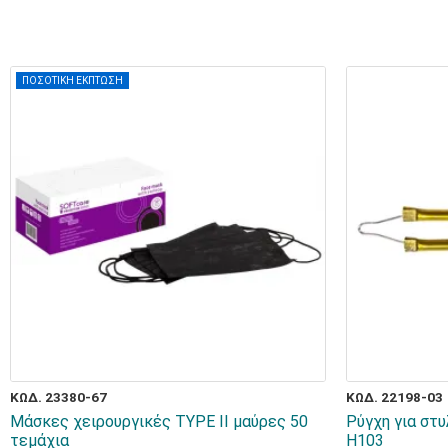
ΠΟΣΟΤΙΚΗ ΕΚΠΤΩΣΗ
ΚΩΔ. 23380-67
ΚΩΔ. 22198-03
Μάσκες χειρουργικές TYPE II μαύρες 50
Ρύγχη για στ
τεμάχια
Η103