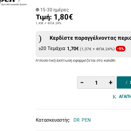
15-30 ημέρες
1,80€
Τιμή:
1,45€
+ ΦΠΑ 24%
Κερδίστε παραγγέλνοντας περι
≥20 Τεμάχια:
1,70€
(1,37€ + ΦΠΑ 24%)
-5%
Η ποσοτική έκπτωση εφαρμόζεται στο καλάθι.
−
+
ΑΓΑΠ
Κατασκευαστής:
DR. PEN