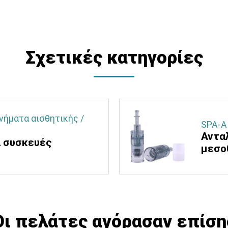
Σχετικές κατηγορίες
νήματα αισθητικής /
SPA-Α
Αντα
α συσκευές
μεσο
Οι πελάτες αγόρασαν επίση