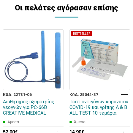
Οι πελάτες αγόρασαν επίσης
BESTSELLER
ΚΩΔ. 22781-06
ΚΩΔ. 25044-37
Αισθητήρας οξυμετρίας
Τεστ αντιγόνων κορονοϊού
νεογνών για PC-66B
COVID-19 και γρίπης Α & Β
CREATIVE MEDICAL
ALL TEST 10 τεμάχια
Άμεσα
Άμεσα
52,00€
14,90€