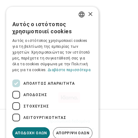
×
Αυτός ο ιστότοπος
GREEK
χρησιμοποιεί cookies
ENGLISH
Αυτός ο ιστότοπος χρησιμοποιεί cookies
για τη βελτίωση της εμπειρίας των
χρηστών. Χρησιμοποιώντας τον ιστότοπό
μας, παρέχετε τη συγκατάθεσή σας για
όλα τα cookies σύμφωνα με την Πολιτική
μας για τα cookies.
Διαβάστε περισσότερα
ΑΠΟΛΎΤΩΣ ΑΠΑΡΑΊΤΗΤΑ
ΑΠΌΔΟΣΗΣ
ΣΤΌΧΕΥΣΗΣ
ΛΕΙΤΟΥΡΓΙΚΌΤΗΤΑΣ
Προσωπικά δεδομένα
Όροι Χρήσης Ιστοσελίδας
ΑΠΟΔΟΧΉ ΌΛΩΝ
ΑΠΌΡΡΙΨΗ ΌΛΩΝ
Ασφάλεια συναλλαγών